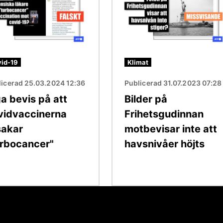
id-19
Klimat
licerad 25.03.2024 12:36
Publicerad 31.07.2023 07:28
a bevis på att
Bilder på
vidvaccinerna
Frihetsgudinnan
sakar
motbevisar inte att
urbocancer"
havsnivåer höjts