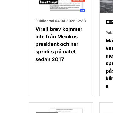
Publicerad 04.04.2025 12:38
Kli
Viralt brev kommer
Publ
inte från Mexikos
Ma
president och har
va
spridits på nätet
me
sedan 2017
sp
på
kl
a
Bild
Bild