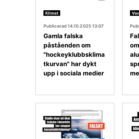
Klimat
Vac
Publicerad 14.10.2025 13:07
Pub
Gamla falska
Fa
påståenden om
om
"hockeyklubbsklima
al
tkurvan" har dykt
spr
upp i sociala medier
me
Bild
Bild