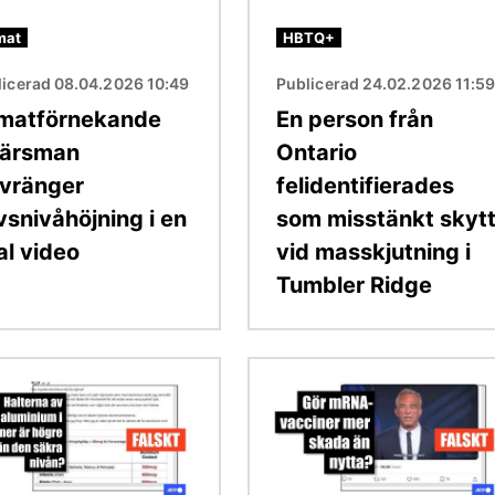
mat
HBTQ+
licerad 08.04.2026 10:49
Publicerad 24.02.2026 11:5
imatförnekande
En person från
färsman
Ontario
rvränger
felidentifierades
vsnivåhöjning i en
som misstänkt skyt
al video
vid masskjutning i
Tumbler Ridge
Bild