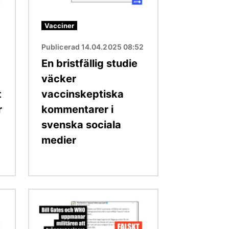
Vacciner
4
Publicerad 14.04.2025 08:52
En bristfällig studie
väcker
t
vaccinskeptiska
r
kommentarer i
svenska sociala
medier
Bild