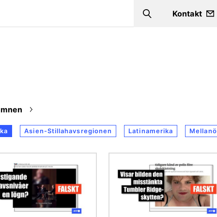
Kontakt
Search
Ämnen
ka
Asien-Stillahavsregionen
Latinamerika
Mellanö
Bild