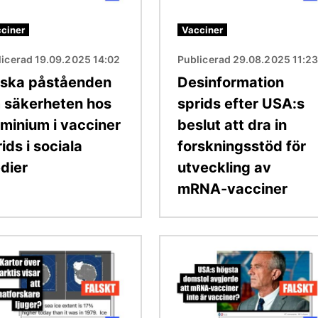
ciner
Vacciner
licerad 19.09.2025 14:02
Publicerad 29.08.2025 11:2
lska påståenden
Desinformation
 säkerheten hos
sprids efter USA:s
uminium i vacciner
beslut att dra in
ids i sociala
forskningsstöd för
dier
utveckling av
mRNA-vacciner
Bild