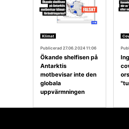
Klimat
Cov
Publicerad 27.06.2024 11:06
Pub
Ökande shelfisen på
Ing
Antarktis
co
motbevisar inte den
or
globala
"t
uppvärmningen