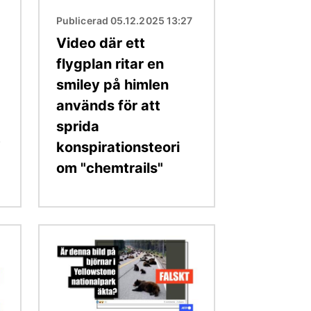
Publicerad 05.12.2025 13:27
Video där ett
9
flygplan ritar en
smiley på himlen
används för att
sprida
t
konspirationsteori
om "chemtrails"
Bild