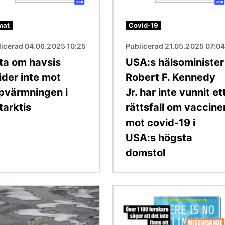
mat
Covid-19
licerad 04.06.2025 10:25
Publicerad 21.05.2025 07:0
ta om havsis
USA:s hälsominister
ider inte mot
Robert F. Kennedy
pvärmningen i
Jr. har inte vunnit et
tarktis
rättsfall om vaccine
mot covid-19 i
USA:s högsta
domstol
Bild