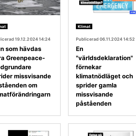
mat
Klimat
icerad 19.12.2024 14:24
Publicerad 06.11.2024 14:52
n som hävdas
En
ra Greenpeace-
"världsdeklaration"
dgrundare
förnekar
rider missvisande
klimatnödläget och
ståenden om
sprider gamla
imatförändringarn
missvisande
påståenden
Bild