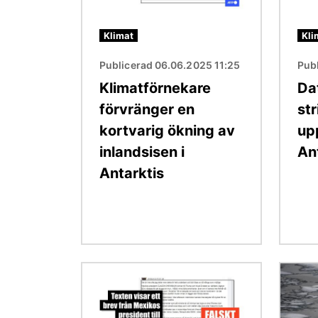
Klimat
Kli
Publicerad 06.06.2025 11:25
Pub
Klimatförnekare
Da
förvränger en
str
kortvarig ökning av
up
inlandsisen i
An
Antarktis
Bild
Bild