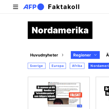
Hoppa till huvudinnehåll
Faktakoll
Nordamerika
Huvudnyheter
Regioner
Sverige
Europa
Afrika
Nordameri
Bild
Bild