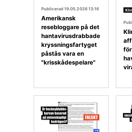
Publicerad 19.05.2026 13:16
Kli
Amerikansk
Pub
resebloggare på det
Kl
hantavirusdrabbade
af
kryssningsfartyget
fö
påstås vara en
ha
"krisskådespelare"
vir
Bild
Bild