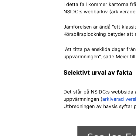
I detta fall kommer kartorna f
NSIDC:s webbarkiv (arkiverade
Jämförelsen är ändå "ett klassi
Körsbärsplockning betyder att m
"Att titta på enskilda dagar frå
uppvärmningen", sade Meier til
Selektivt urval av fakta
Det står på NSIDC:s webbsida 
uppvärmningen (
arkiverad vers
Utbredningen av havsis syftar p
Image