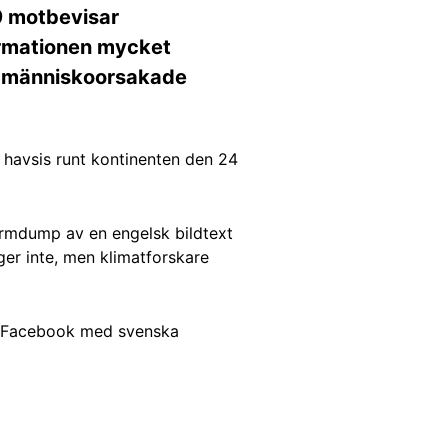
9 motbevisar
ormationen mycket
en människoorsakade
v havsis runt kontinenten den 24
kärmdump av en engelsk bildtext
ger inte, men klimatforskare
å Facebook med svenska