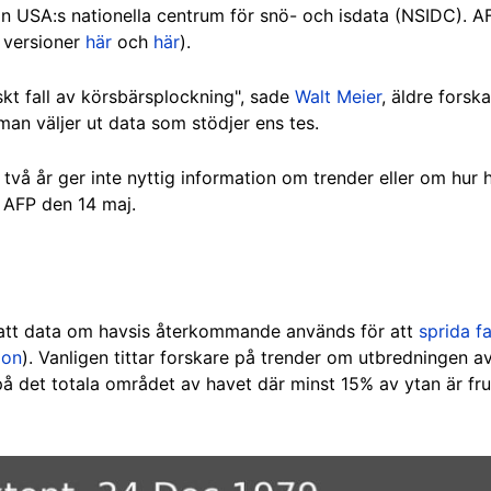
rån USA:s nationella centrum för snö- och isdata (NSIDC). A
 versioner
här
och
här
).
skt fall av körsbärsplockning", sade
Walt Meier
, äldre forsk
an väljer ut data som stödjer ens tes.
n två år ger inte nyttig information om trender eller om hur
l AFP den 14 maj.
att data om havsis återkommande används för att
sprida f
ion
). Vanligen tittar forskare på trender om utbredningen av
å det totala området av havet där minst 15% av ytan är fru