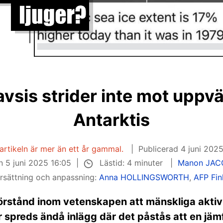
vsis strider inte mot uppv
Antarktis
artikeln är mer än ett år gammal.
Publicerad
4 juni 202
Lästid: 4 minuter
en
5 juni 2025 16:05
Manon JAC
rsättning och anpassning:
Anna HOLLINGSWORTH
,
AFP Fin
förstånd inom vetenskapen att mänskliga aktiv
er spreds ändå inlägg där det påstås att en jä