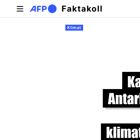
Hoppa till huvudinnehåll
Faktakoll
Primära flikar
Klimat