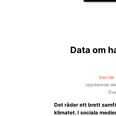
Data om ha
Den här 
Uppdaterad d
Öve
Det råder ett brett sam
klimatet. I sociala medi