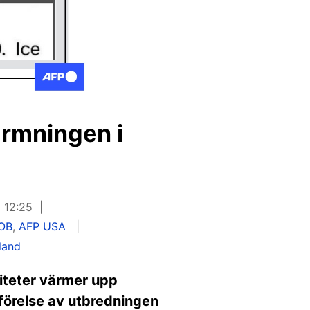
ärmningen i
5 12:25
OB
,
AFP USA
land
iteter värmer upp
mförelse av utbredningen