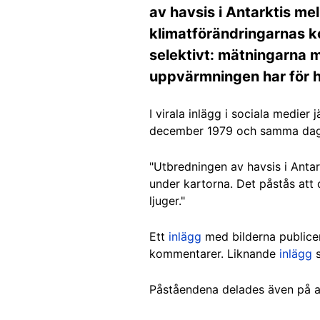
av havsis i Antarktis m
klimatförändringarnas k
selektivt: mätningarna 
uppvärmningen har för ha
I virala inlägg i sociala medie
december 1979 och samma dag
"Utbredningen av havsis i Antar
under kartorna. Det påstås att d
ljuger."
Ett
inlägg
med bilderna public
kommentarer. Liknande
inlägg
s
Påståendena delades även på 