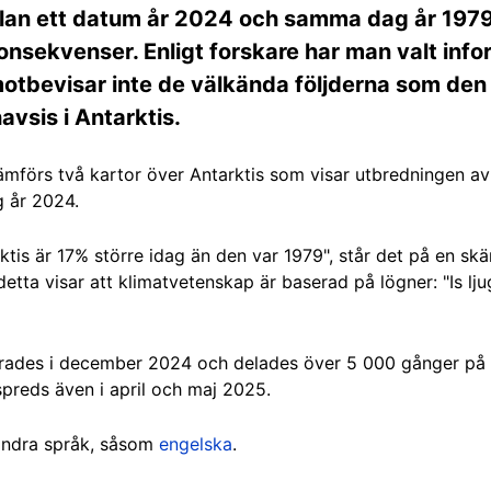
ellan ett datum år 2024 och samma dag år 197
onsekvenser. Enligt forskare har man valt inf
motbevisar inte de välkända följderna som d
vsis i Antarktis.
r jämförs två kartor över Antarktis som visar utbredningen a
 år 2024.
ktis är 17% större idag än den var 1979", står det på en s
etta visar att klimatvetenskap är baserad på lögner: "Is lju
erades i december 2024 och delades över 5 000 gånger p
preds även i april och maj 2025.
andra språk, såsom
engelska
.