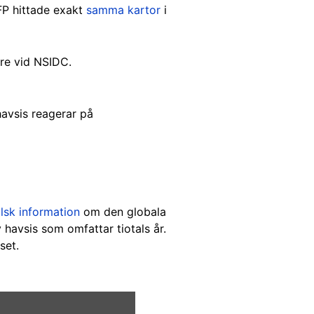
FP hittade exakt
samma
kartor
i
are vid NSIDC.
 havsis reagerar på
alsk information
om den globala
 havsis som omfattar tiotals år.
set.