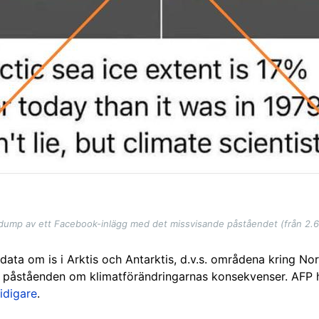
ump av ett Facebook-inlägg med det missvisande påståendet (från 2.
 data om is i Arktis och Antarktis, d.v.s. områdena kring 
e påståenden om klimatförändringarnas konsekvenser. AFP 
idigare
.