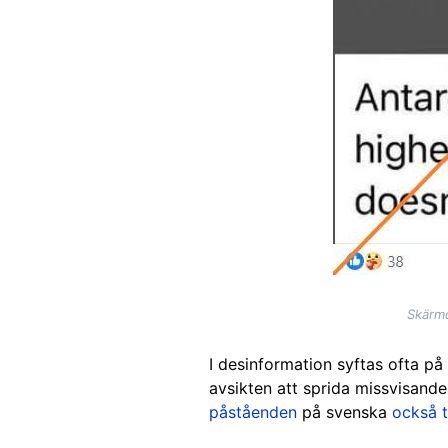
Skärmd
I desinformation syftas ofta på
avsikten att sprida missvisand
påståenden
på svenska
också t