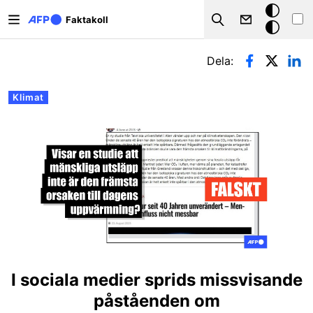
Hoppa till huvudinnehåll
Mörkt
Faktakoll
Search
läge
Primära flikar
Dela:
Klimat
I sociala medier sprids missvisande
påståenden om