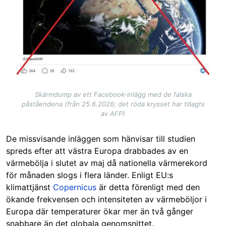
Skärmdump av ett Facebook-inlägg med de falska
påståendena (från 25.6.2026; det röda krysset har tillagts
av AFP)
De missvisande inläggen som hänvisar till studien
spreds efter att västra Europa drabbades av en
värmebölja i slutet av maj då nationella värmerekord
för månaden slogs i flera länder. Enligt EU:s
klimattjänst
Copernicus
är detta förenligt med den
ökande frekvensen och intensiteten av värmeböljor i
Europa där temperaturer ökar mer än två gånger
snabbare än det globala genomsnittet.