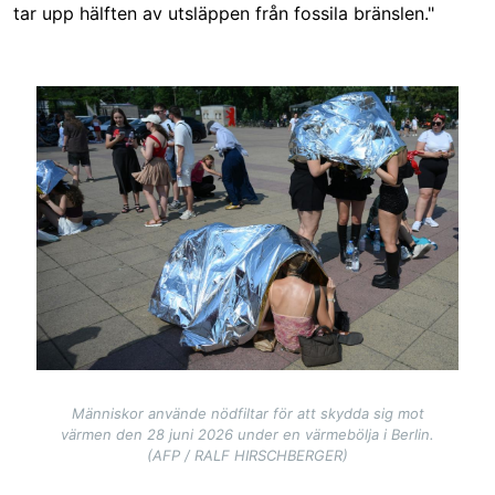
tar upp hälften av utsläppen från fossila bränslen."
Image
Människor använde nödfiltar för att skydda sig mot
värmen den 28 juni 2026 under en värmebölja i Berlin.
(AFP / RALF HIRSCHBERGER)