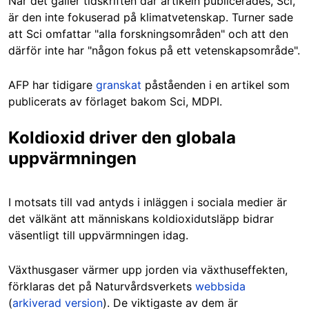
När det gäller tidskriften där artikeln publicerades, Sci,
är den inte fokuserad på klimatvetenskap. Turner sade
att Sci omfattar "alla forskningsområden" och att den
därför inte har "någon fokus på ett vetenskapsområde".
AFP har tidigare
granskat
påståenden i en artikel som
publicerats av förlaget bakom Sci, MDPI.
Koldioxid driver den globala
uppvärmningen
I motsats till vad antyds i inläggen i sociala medier är
det välkänt att människans koldioxidutsläpp bidrar
väsentligt till uppvärmningen idag.
Växthusgaser värmer upp jorden via växthuseffekten,
förklaras det på Naturvårdsverkets
webbsida
(
arkiverad version
). De viktigaste av dem är