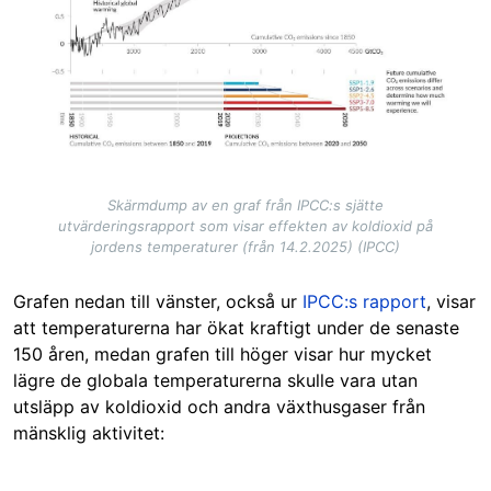
Skärmdump av en graf från IPCC:s sjätte
utvärderingsrapport som visar effekten av koldioxid på
jordens temperaturer (från 14.2.2025) (IPCC)
Grafen nedan till vänster, också ur
IPCC:s rapport
, visar
att temperaturerna har ökat kraftigt under de senaste
150 åren, medan grafen till höger visar hur mycket
lägre de globala temperaturerna skulle vara utan
utsläpp av koldioxid och andra växthusgaser från
mänsklig aktivitet: