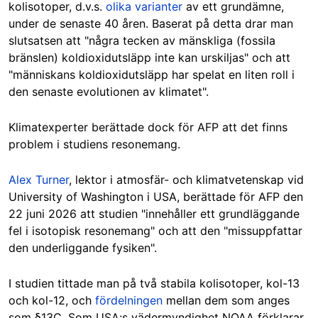
kolisotoper, d.v.s.
olika varianter
av ett grundämne,
under de senaste 40 åren. Baserat på detta drar man
slutsatsen att "några tecken av mänskliga (fossila
bränslen) koldioxidutsläpp inte kan urskiljas" och att
"människans koldioxidutsläpp har spelat en liten roll i
den senaste evolutionen av klimatet".
Klimatexperter berättade dock för AFP att det finns
problem i studiens resonemang.
Alex Turner
, lektor i atmosfär- och klimatvetenskap vid
University of Washington i USA, berättade för AFP den
22 juni 2026 att studien "innehåller ett grundläggande
fel i isotopisk resonemang" och att den "missuppfattar
den underliggande fysiken".
I studien tittade man på två stabila kolisotoper, kol-13
och kol-12, och
fördelningen
mellan dem som anges
som
δ13C
. Som USA:s vädermyndighet NOAA förklarar