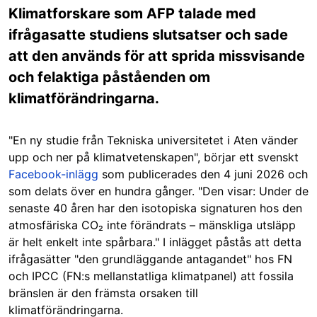
Klimatforskare som AFP talade med
ifrågasatte studiens slutsatser och sade
att den används för att sprida missvisande
och felaktiga påståenden om
klimatförändringarna.
"En ny studie från Tekniska universitetet i Aten vänder
upp och ner på klimatvetenskapen", börjar ett svenskt
Facebook-inlägg
som publicerades den 4 juni 2026 och
som delats över en hundra gånger. "Den visar: Under de
senaste 40 åren har den isotopiska signaturen hos den
atmosfäriska CO₂ inte förändrats – mänskliga utsläpp
är helt enkelt inte spårbara." I inlägget påstås att detta
ifrågasätter "den grundläggande antagandet" hos FN
och IPCC (FN:s mellanstatliga klimatpanel) att fossila
bränslen är den främsta orsaken till
klimatförändringarna.