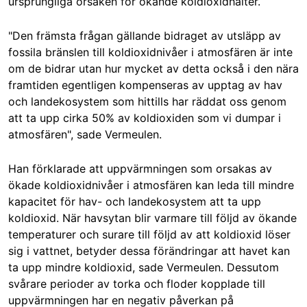
ursprungliga orsaken för ökande koldioxidhalter.
"Den främsta frågan gällande bidraget av utsläpp av
fossila bränslen till koldioxidnivåer i atmosfären är inte
om de bidrar utan hur mycket av detta också i den nära
framtiden egentligen kompenseras av upptag av hav
och landekosystem som hittills har räddat oss genom
att ta upp cirka 50% av koldioxiden som vi dumpar i
atmosfären", sade Vermeulen.
Han förklarade att uppvärmningen som orsakas av
ökade koldioxidnivåer i atmosfären kan leda till mindre
kapacitet för hav- och landekosystem att ta upp
koldioxid. När havsytan blir varmare till följd av ökande
temperaturer och surare till följd av att koldioxid löser
sig i vattnet, betyder dessa förändringar att havet kan
ta upp mindre koldioxid, sade Vermeulen. Dessutom
svårare perioder av torka och floder kopplade till
uppvärmningen har en negativ påverkan på