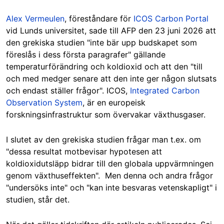
Alex Vermeulen
, föreståndare för
ICOS Carbon Portal
vid Lunds universitet, sade till AFP den 23 juni 2026 att
den grekiska studien "inte bär upp budskapet som
föreslås i dess första paragrafer" gällande
temperaturförändring och koldioxid och att den "till
och med medger senare att den inte ger någon slutsats
och endast ställer frågor". ICOS,
Integrated Carbon
Observation System
, är en europeisk
forskningsinfrastruktur som övervakar växthusgaser.
I slutet av den grekiska studien frågar man t.ex. om
"dessa resultat motbevisar hypotesen att
koldioxidutsläpp bidrar till den globala uppvärmningen
genom växthuseffekten". Men denna och andra frågor
"undersöks inte" och "kan inte besvaras vetenskapligt" i
studien, står det.