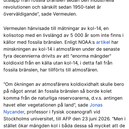
revolutionen och särskilt sedan 1950-talet är
överväldigande", sade Vermeulen.
Vermeulen hänvisade till mätningar av kol-14, en
kolisotop med en livslängd av 5 000 år som inte finns i
källor med fossila bränslen. Enligt NOAA:s
artikel
har
minskningen av kol-14 i atmosfären under de senaste
fyra decennierna drivits av att "enorma mängder"
koldioxid från en källa utan kol-14, i detta fall från
fossila bränslen, har tillförts till atmosfären.
"Om ökningen av atmosfärens koldioxidhalt skulle bero
på något annat än fossila bränslen så borde kolet
komma från de naturliga reservoarerna, d.v.s. antingen
havet eller vegetationen på land", sade
Jonas
Nycander
, professor i fysisk oceanografi vid
Stockholms universitet, till AFP den 23 juni 2026. "Men i
stället ökar mängden kol i båda dessa så mycket att de