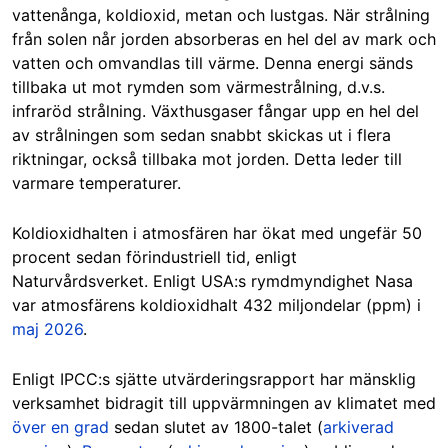
vattenånga, koldioxid, metan och lustgas. När strålning
från solen når jorden absorberas en hel del av mark och
vatten och omvandlas till värme. Denna energi sänds
tillbaka ut mot rymden som värmestrålning, d.v.s.
infraröd strålning. Växthusgaser fångar upp en hel del
av strålningen som sedan snabbt skickas ut i flera
riktningar, också tillbaka mot jorden. Detta leder till
varmare temperaturer.
Koldioxidhalten i atmosfären har ökat med ungefär 50
procent sedan förindustriell tid, enligt
Naturvårdsverket. Enligt USA:s rymdmyndighet Nasa
var atmosfärens koldioxidhalt 432 miljondelar (ppm) i
maj 2026
.
Enligt IPCC:s sjätte utvärderingsrapport har mänsklig
verksamhet bidragit till uppvärmningen av klimatet med
över en grad
sedan slutet av 1800-talet (
arkiverad