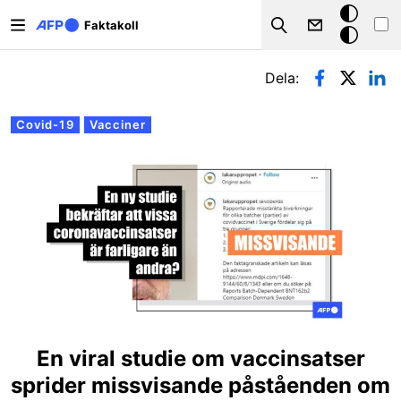
Hoppa till huvudinnehåll
Mörkt
Faktakoll
Search
läge
Primära flikar
Dela:
Covid-19
Vacciner
En viral studie om vaccinsatser
sprider missvisande påståenden om