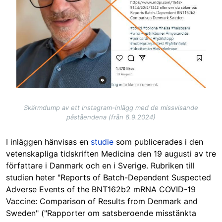
Skärmdump av ett Instagram-inlägg med de missvisande
påståendena (från 6.9.2024)
I inläggen hänvisas en
studie
som publicerades i den
vetenskapliga tidskriften Medicina den 19 augusti av tre
författare i Danmark och en i Sverige. Rubriken till
studien heter "Reports of Batch-Dependent Suspected
Adverse Events of the BNT162b2 mRNA COVID-19
Vaccine: Comparison of Results from Denmark and
Sweden" ("Rapporter om satsberoende misstänkta