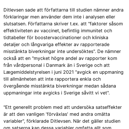
Ditlevsen sade att författarna till studien nämner andra
förklaringar men använder dem inte i analysen eller
slutsatsen. Författarna skriver t.ex. att "faktorer såsom
effektiviteten av vaccinet, befintlig immunitet och
tidtabeller för boostervaccinationer och kliniska
detaljer och långvariga effekter av rapporterade
misstänkta biverkningar inte undersöktes". De nämner
också att en "mycket högre andel av rapporter kom
från vårdpersonal i Danmark än i Sverige och att
Lægemiddelstyrelsen i juni 2021 "avgick en uppmaning
till allmänheten att inte rapportera enkla och
övergående misstänkta biverkningar medan sådana
uppmaningar inte avgicks i Sverige såvitt vi vet".
"Ett generellt problem med att undersöka satseffekter
är att den vanligen 'förväxlas' med andra omätta
variabler", förklarade Ditlevsen. När det gäller studien
om satserna kan dessa variabler omfatta allt som