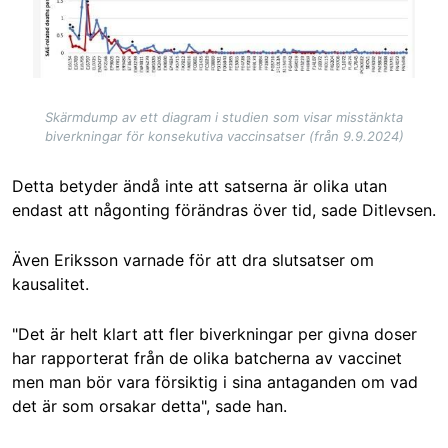
Skärmdump av ett diagram i studien som visar misstänkta
biverkningar för konsekutiva vaccinsatser (från 9.9.2024)
Detta betyder ändå inte att satserna är olika utan
endast att någonting förändras över tid, sade Ditlevsen.
Även Eriksson varnade för att dra slutsatser om
kausalitet.
"Det är helt klart att fler biverkningar per givna doser
har rapporterat från de olika batcherna av vaccinet
men man bör vara försiktig i sina antaganden om vad
det är som orsakar detta", sade han.