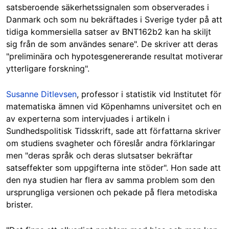
satsberoende säkerhetssignalen som observerades i
Danmark och som nu bekräftades i Sverige tyder på att
tidiga kommersiella satser av BNT162b2 kan ha skiljt
sig från de som användes senare". De skriver att deras
"preliminära och hypotesgenererande resultat motiverar
ytterligare forskning".
Susanne Ditlevsen
, professor i statistik vid Institutet för
matematiska ämnen vid Köpenhamns universitet och en
av experterna som intervjuades i artikeln i
Sundhedspolitisk Tidsskrift, sade att författarna skriver
om studiens svagheter och föreslår andra förklaringar
men "deras språk och deras slutsatser bekräftar
satseffekter som uppgifterna inte stöder". Hon sade att
den nya studien har flera av samma problem som den
ursprungliga versionen och pekade på flera metodiska
brister.