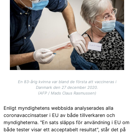
En 83-årig kvinna var bland de första att vaccineras i
Danmark den 27 december 2020.
(AFP / Mads Claus Rasmussen)
Enligt myndighetens webbsida analyserades alla
coronavaccinsatser i EU av både tillverkaren och
myndigheterna. "En sats släpps för användning i EU om
både tester visar ett acceptabelt resultat", står det på