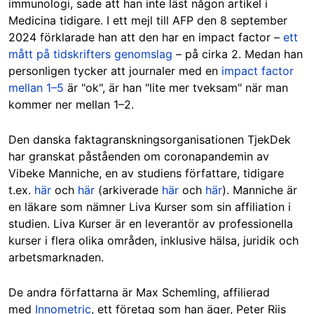
immunologi, sade att han inte läst någon artikel i
Medicina tidigare. I ett mejl till AFP den 8 september
2024 förklarade han att den har en impact factor –
ett
mått på tidskrifters genomslag
– på cirka 2. Medan han
personligen tycker att journaler med en
impact factor
mellan 1–5
är "ok", är han "lite mer tveksam" när man
kommer ner mellan 1–2.
Den danska faktagranskningsorganisationen TjekDek
har granskat påståenden om coronapandemin av
Vibeke Manniche, en av studiens författare, tidigare
t.ex.
här
och
här
(arkiverade
här
och
här
). Manniche är
en läkare som nämner Liva Kurser som sin affiliation i
studien. Liva Kurser är en leverantör av professionella
kurser i flera olika områden, inklusive hälsa, juridik och
arbetsmarknaden.
De andra författarna är Max Schemling, affilierad
med
Innometric
, ett företag som han äger, Peter Riis