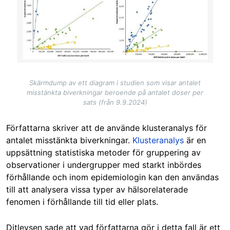
Skärmdump av ett diagram i studien som visar antalet
misstänkta biverkningar beroende på antalet doser per
sats (från 9.9.2024)
Författarna skriver att de använde klusteranalys för
antalet misstänkta biverkningar.
Klusteranalys
är en
uppsättning statistiska metoder för gruppering av
observationer i undergrupper med starkt inbördes
förhållande och inom epidemiologin kan den användas
till att analysera vissa typer av hälsorelaterade
fenomen i förhållande till tid eller plats.
Ditlevsen sade att vad författarna gör i detta fall är ett