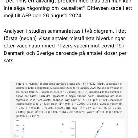
"Det finns ett allvarligt problem med bias och man kan
inte säga någonting om kausalitet", Ditlevsen sade i ett
mejl till AFP den 26 augusti 2024.
Analysen i studien sammanfattas i två diagram. I det
första (nedan) visas antalet misstänkta biverkningar
efter vaccination med Pfizers vaccin mot covid-19 i
Danmark och Sverige beroende på antalet doser per
sats.
Image