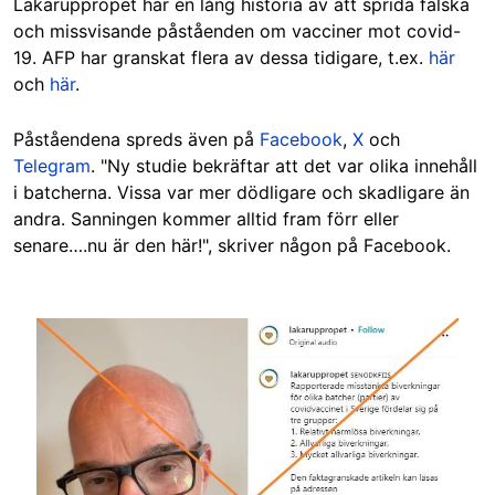
Läkaruppropet har en lång historia av att sprida falska
och missvisande påståenden om vacciner mot covid-
19. AFP har granskat flera av dessa tidigare, t.ex.
här
och
här
.
Påståendena spreds även på
Facebook
,
X
och
Telegram
. "Ny studie bekräftar att det var olika innehåll
i batcherna. Vissa var mer dödligare och skadligare än
andra. Sanningen kommer alltid fram förr eller
senare….nu är den här!", skriver någon på Facebook.
Image