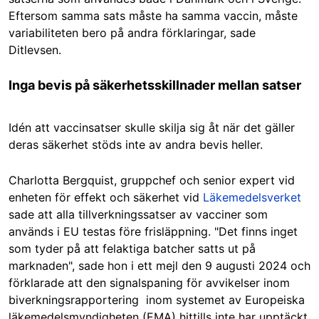
Eftersom samma sats måste ha samma vaccin, måste
variabiliteten bero på andra förklaringar, sade
Ditlevsen.
Inga bevis på säkerhetsskillnader mellan satser
Idén att vaccinsatser skulle skilja sig åt när det gäller
deras säkerhet stöds inte av andra bevis heller.
Charlotta Bergquist, gruppchef och senior expert vid
enheten för effekt och säkerhet vid
Läkemedelsverket
sade att a
lla tillverkningssatser av vacciner som
används i EU testas före frisläppning. "Det finns inget
som tyder på att felaktiga batcher satts ut på
marknaden", sade hon i ett mejl den 9 augusti 2024 och
förklarade att den signalspaning för avvikelser inom
biverkningsrapportering inom systemet av Europeiska
läkemedelsmyndigheten (EMA) hittills inte har upptäckt