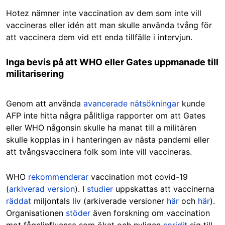
Hotez nämner inte vaccination av dem som inte vill
vaccineras eller idén att man skulle använda tvång för
att vaccinera dem vid ett enda tillfälle i intervjun.
Inga bevis på att WHO eller Gates uppmanade till
militarisering
Genom att använda
avancerade nätsökningar
kunde
AFP inte hitta några pålitliga rapporter om att Gates
eller WHO någonsin skulle ha manat till a militären
skulle kopplas in i hanteringen av nästa pandemi eller
att tvångsvaccinera folk som inte vill vaccineras.
WHO
rekommenderar
vaccination mot covid-19
(
arkiverad version
). I
studier
uppskattas att vaccinerna
räddat
miljontals liv (
arkiverade versioner
här
och
här
).
Organisationen
stöder
även forskning om vaccination
mot fågelinfluensa som ökat och nyligen
spridit
sig till