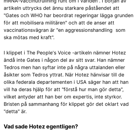
mRNA-vaccinutrullning runt om i världen". I början av
artikeln uttrycks det ännu starkare påståendet att
"Gates och WHO har beordrat regeringar lägga grunden
för att mobilisera militären" och att de anser att
vaccinationsvägran är "en aggressionshandling som
ska mötas med kraft".
I klippet i The People's Voice -artikeln nämner Hotez
ändå inte Gates i någon del av sitt svar. Han nämner
Tedros
men han syftar inte på några uttalanden eller
åsikter som Tedros yttrat. När Hotez hänvisar till de
olika federala departementen i USA säger han att han
vill ha deras hjälp för att "förstå hur man gör detta",
vilket antyder att han ber om expertis, inte styrkor.
Bristen på sammanhang för klippet gör det oklart vad
"detta" är.
Vad sade Hotez egentligen?