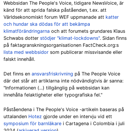
Webbsidan The People's Voice,
tidigare NewsVoice
, är
känd för att sprida falska påståenden, t.ex. att
Världsekonomiskt forum WEF uppmanade att
katter
och hundar ska dödas för att bekämpa
klimatförändringarna
och att forumets grundares Klaus
Schwabs dotter
stödjer "klimat-lockdowns"
. Sidan finns
på faktagranskningsorganisationen FactCheck.org:s
lista med webbsidor
som publicerar missvisande eller
falskt innehåll.
Det finns en
ansvarsfriskrivning
på The People Voice
där det står att artiklarna inte nödvändigtvis är sanna:
"Informationen (...) tillgänglig på webbsidan kan
innehålla felaktigheter eller typografiska fel."
Påståendena i The People's Voice -artikeln baseras på
uttalanden
Hotez
gjorde under en intervju vid ett
symposium för barnläkare
i Cartagena i Colombia i juli
2024 (
arkiverad version
).