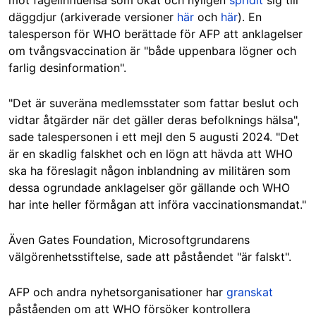
däggdjur (arkiverade versioner
här
och
här
). En
talesperson för WHO berättade för AFP att anklagelser
om tvångsvaccination är "både uppenbara lögner och
farlig desinformation".
"Det är suveräna medlemsstater som fattar beslut och
vidtar åtgärder när det gäller deras befolknings hälsa",
sade talespersonen i ett mejl den 5 augusti 2024. "Det
är en skadlig falskhet och en lögn att hävda att WHO
ska ha föreslagit någon inblandning av militären som
dessa ogrundade anklagelser gör gällande och WHO
har inte heller förmågan att införa vaccinationsmandat."
Även Gates Foundation, Microsoftgrundarens
välgörenhetsstiftelse, sade att påståendet "är falskt".
AFP och andra nyhetsorganisationer har
granskat
påståenden om att WHO försöker kontrollera