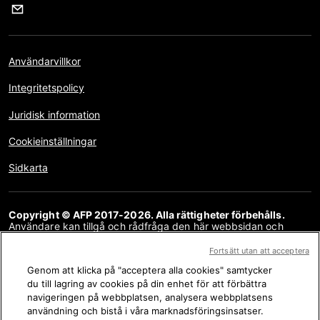
Användarvillkor
Integritetspolicy
Juridisk information
Cookieinställningar
Sidkarta
Copyright © AFP 2017-2026. Alla rättigheter förbehålls.
Användare kan tillgå och rådfråga den här webbsidan och
använda delningsfunktionerna för personliga, privata och icke-
kommersiella ändamål. All annan användning, särskilt kopiering,
Fortsätt utan att acceptera
kommunikation med allmänheten eller distribution, helt eller
Genom att klicka på "acceptera alla cookies" samtycker
delvis, för något annat syfte/eller annat tillvägagångssätt, utan
ett särskilt licensavtal med AFP, är strängt förbjudet. Ämnen
du till lagring av cookies på din enhet för att förbättra
som beskrivs eller inkluderas via länkar inom faktagranskningar
navigeringen på webbplatsen, analysera webbplatsens
inkluderas till den grad som behövs för en korrekt förståelse av
användning och bistå i våra marknadsföringsinsatser.
informationen som granskas. AFP har inte upphovsrätt till detta