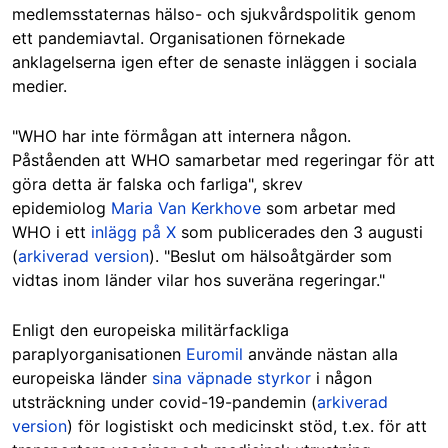
medlemsstaternas hälso- och sjukvårdspolitik genom
ett pandemiavtal. Organisationen förnekade
anklagelserna igen efter de senaste inläggen i sociala
medier.
"WHO har inte förmågan att internera någon.
Påståenden att WHO samarbetar med regeringar för att
göra detta är falska och farliga", skrev
epidemiolog
Maria Van Kerkhove
som arbetar med
WHO i ett
inlägg på X
som publicerades den 3 augusti
(
arkiverad version
). "Beslut om hälsoåtgärder som
vidtas inom länder vilar hos suveräna regeringar."
Enligt den europeiska militärfackliga
paraplyorganisationen
Euromil
använde nästan alla
europeiska länder
sina väpnade styrkor
i någon
utsträckning under covid-19-pandemin (
arkiverad
version
) för logistiskt och medicinskt stöd, t.ex. för att