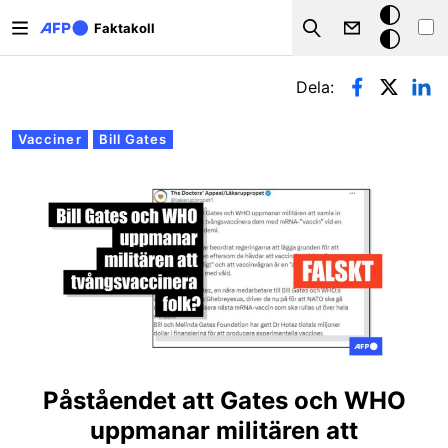
Hoppa till huvudinnehåll
Mörkt
Faktakoll
Search
läge
Primära flikar
Dela:
Vacciner
Bill Gates
Påståendet att Gates och WHO
uppmanar militären att