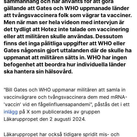
sammanhang och har använts för att göra
gällande att Gates och WHO uppmanade länder
att tvångsvaccinera folk som vägrar ta vacciner.
Men när man ser hela videon med intervjun är
det tydligt att Hotez inte talade om vaccinering
eller att militären skulle användas. Dessutom
finns det inga pålitliga uppgifter att WHO eller
Gates någonsin gjort uttalanden där de skulle ha
uppmanat att militären sätts in. WHO har ingen
befogenhet att beordra hur individuella länder
ska hantera sin hälsovård.
"Bill Gates och WHO uppmanar militären att samla in
vaccinvägrare och tvångsvaccinera dem med mRNA-
'vaccin' vid en fågelinfluensapandemi", påstås det i ett
inlägg
på X som publicerades av gruppen
Läkaruppropet den 2 augusti 2024.
Läkaruppropet har också tidigare spridit mis- och