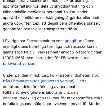
transportera vacciner och medicinsk utrustning,
upprätta fältsjukhus, dela ut skyddsutrustning och
tillhandahålla medicinsk personal. I vissa länder
upprätthöll militären nedstängningsåtgärder eller hade
andra uppgifter, t.ex. att desinficera offentliga platser,
genomföra tester eller transportera döda.
I Sverige har Försvarsmakten som
uppgift
att "med
myndighetens befintliga förmåga och resurser kunna
lämna stöd till civil verksamhet" enligt 2 § förordningen
(2007:1266) med instruktion för Försvarsmakten
(
arkiverad version
).
Under pandemin fick t.ex. Folkhälsomyndigheten
stöd
från Försvarsmakten
(
arkiverad version
). Detta
omfattade dels förstärkning av personal till
Folkhälsomyndighetens laboratorium, dels
konceptutveckling och resurser för att genomföra olika
befolkningsundersökningar avseende covid-19. Stödet