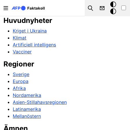
Hoppa till huvudinnehåll
Mörkt
Faktakoll
Search
läge
Huvudnyheter
Kriget i Ukraina
Klimat
Artificiell intelligens
Vacciner
Regioner
Sverige
Europa
Afrika
Nordamerika
Asien-Stillahavsregionen
Latinamerika
Mellanöstern
Ämnen