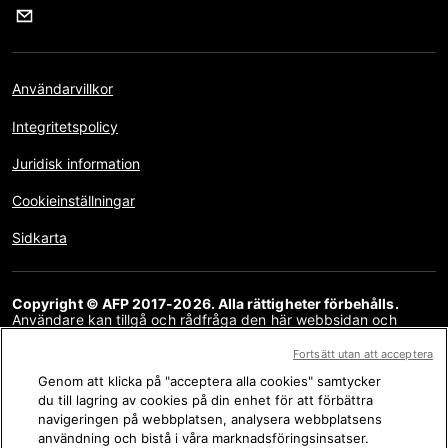
Användarvillkor
Integritetspolicy
Juridisk information
Cookieinställningar
Sidkarta
Copyright © AFP 2017-2026. Alla rättigheter förbehålls.
Användare kan tillgå och rådfråga den här webbsidan och
använda delningsfunktionerna för personliga, privata och icke-
kommersiella ändamål. All annan användning, särskilt kopiering,
Fortsätt utan att acceptera
kommunikation med allmänheten eller distribution, helt eller
Genom att klicka på "acceptera alla cookies" samtycker
delvis, för något annat syfte/eller annat tillvägagångssätt, utan
ett särskilt licensavtal med AFP, är strängt förbjudet. Ämnen
du till lagring av cookies på din enhet för att förbättra
som beskrivs eller inkluderas via länkar inom faktagranskningar
navigeringen på webbplatsen, analysera webbplatsens
inkluderas till den grad som behövs för en korrekt förståelse av
användning och bistå i våra marknadsföringsinsatser.
informationen som granskas. AFP har inte upphovsrätt till detta