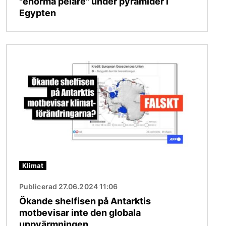
"enorma pelare" under pyramider i
Egypten
Bild
Klimat
Publicerad 27.06.2024 11:06
Ökande shelfisen på Antarktis
motbevisar inte den globala
uppvärmningen