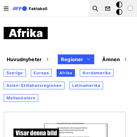
Hoppa till huvudinnehåll
Mörkt
Faktakoll
Search
läge
Afrika
Huvudnyheter
Regioner
Ämnen
Sverige
Europa
Afrika
Nordamerika
Asien-Stillahavsregionen
Latinamerika
Mellanöstern
Bild