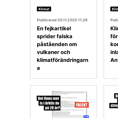
Klimat
Kli
Publicerad 20.11.2025 11:28
Pub
En fejkartikel
Kl
sprider falska
fö
påståenden om
ko
vulkaner och
inl
klimatförändringarn
An
a
Bild
Bild