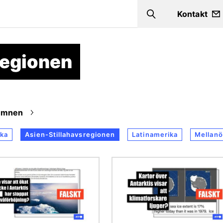
Kontakt
Search
regionen
Ämnen
ka
Asien-Stillahavsregionen
Latinamerika
Mellanö
Bild