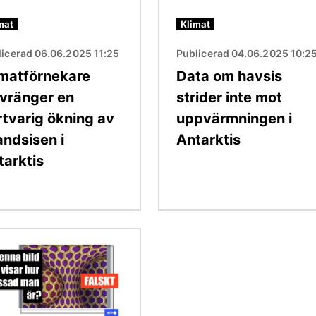
mat
Klimat
licerad 06.06.2025 11:25
Publicerad 04.06.2025 10:2
imatförnekare
Data om havsis
rvränger en
strider inte mot
rtvarig ökning av
uppvärmningen i
andsisen i
Antarktis
tarktis