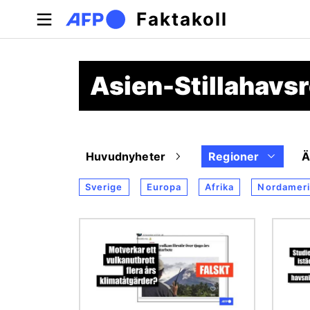
Hoppa till huvudinnehåll
Faktakoll
Asien-Stillahavs
Huvudnyheter
Regioner
Sverige
Europa
Afrika
Nordameri
Bild
Bild