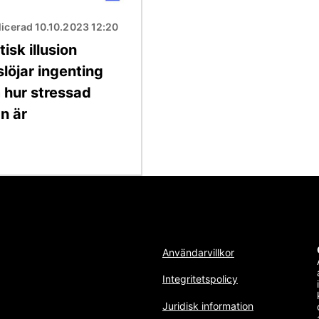
icerad 10.10.2023 12:20
isk illusion
löjar ingenting
 hur stressad
n är
Användarvillkor
Integritetspolicy
Juridisk information