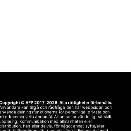
Copyright © AFP 2017-2026. Alla rättigheter förbehålls.
Användare kan tillgå och rådfråga den här webbsidan och
använda delningsfunktionerna för personliga, privata och
icke-kommersiella ändamål. All annan användning, särskilt
kopiering, kommunikation med allmänheten eller
distribution, helt eller delvis, för något annat syfte/eller
annat tillvägagångssätt, utan ett särskilt licensavtal med