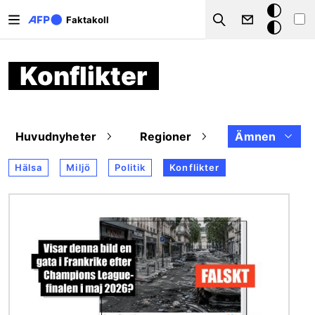
Hoppa till huvudinnehåll
Mörkt
Faktakoll
Search
läge
Konflikter
Huvudnyheter
Regioner
Ämnen
Hälsa
Miljö
Politik
Konflikter
Bild