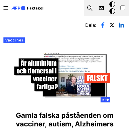
Hoppa till huvudinnehåll
Mörkt
Faktakoll
Search
läge
Primära flikar
Dela:
Vacciner
Gamla falska påståenden om
vacciner, autism, Alzheimers