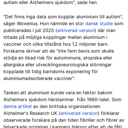
autism eller Alzheimers sjukdom", sade han.
"Det finns inga data som kopplar aluminium till autism",
säger Woxenius. Hon nämnde en stor
dansk studie
som
publicerades i juli 2025 (
arkiverad version
) där man
tittade på möjliga kopplingar mellan aluminium i
vacciner och olika tillstånd hos 1,2 miljoner barn.
Forskarna skriver att de "inte fann bevis som skulle
stödja en ökad risk för autoimmuna, atopiska eller
allergiska eller utvecklingsneurologiska störningar
kopplade till tidig barndoms exponering för
aluminiumadsorberade vacciner".
Tanken att aluminium kunde vara en faktor bakom
Alzheimers sjukdom härstammar från 1960-talet. Som
denna artikel
av den brittiska organisationen
Alzheimer's Research UK (
arkiverad version
) förklarar
observerade forskare på den tiden fibriller och fibrer av
felveckade proteiner i kaniners hjärnor efter att de fått