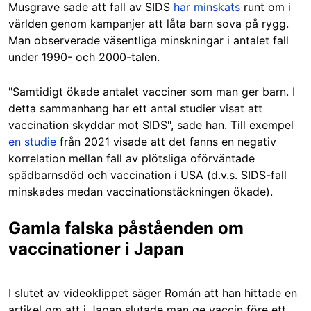
Musgrave sade att fall av SIDS
har minskats
runt om i
världen genom kampanjer att låta barn sova på rygg.
Man observerade väsentliga minskningar i antalet fall
under 1990- och 2000-talen.
"Samtidigt ökade antalet vacciner som man ger barn. I
detta sammanhang har ett antal studier visat att
vaccination skyddar mot SIDS", sade han. Till exempel
en studie
från 2021 visade att det fanns en negativ
korrelation mellan fall av plötsliga oförväntade
spädbarnsdöd och vaccination i USA (d.v.s. SIDS-fall
minskades medan vaccinationstäckningen ökade).
Gamla falska påståenden om
vaccinationer i Japan
I slutet av videoklippet säger Román att han hittade en
artikel om att i Japan slutade man ge vaccin före ett