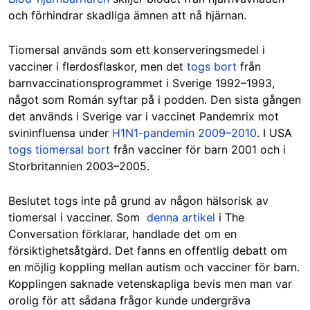
och förhindrar skadliga ämnen att nå hjärnan.
Tiomersal används som ett konserveringsmedel i
vacciner i flerdosflaskor, men det
togs bort
från
barnvaccinationsprogrammet i Sverige 1992–1993,
något som Román syftar på i podden. Den sista gången
det används i Sverige var i vaccinet Pandemrix mot
svininfluensa under
H1N1-pandemin 2009–2010
. I USA
togs tiomersal bort
från vacciner för barn 2001 och i
Storbritannien 2003–2005.
Beslutet togs inte på grund av någon hälsorisk av
tiomersal i vacciner. Som
denna artikel
i The
Conversation förklarar, handlade det om en
försiktighetsåtgärd. Det fanns en offentlig debatt om
en möjlig koppling mellan autism och vacciner för barn.
Kopplingen saknade vetenskapliga bevis men man var
orolig för att sådana frågor kunde undergräva