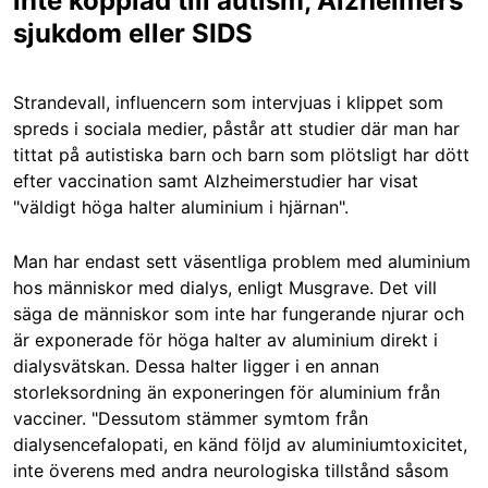
inte kopplad till autism, Alzheimers
sjukdom eller SIDS
Strandevall, influencern som intervjuas i klippet som
spreds i sociala medier, påstår att studier där man har
tittat på autistiska barn och barn som plötsligt har dött
efter vaccination samt Alzheimerstudier har visat
"väldigt höga halter aluminium i hjärnan".
Man har endast sett väsentliga problem med aluminium
hos människor med dialys, enligt Musgrave. Det vill
säga de människor som inte har fungerande njurar och
är exponerade för höga halter av aluminium direkt i
dialysvätskan. Dessa halter ligger i en annan
storleksordning än exponeringen för aluminium från
vacciner. "Dessutom stämmer symtom från
dialysencefalopati, en känd följd av aluminiumtoxicitet,
inte överens med andra neurologiska tillstånd såsom