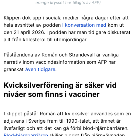
orange krysset har tillagts av AFP)
Klippen dök upp i sociala medier några dagar efter att
hela avsnittet av podden
I konversation med
kom ut
den 21 april 2026. I podden har man tidigare diskuterat
allt från kolesterol till utomjordingar.
Påståendena av Román och Strandevall är vanliga
narrativ inom vaccindesinformation som AFP har
granskat
även tidigare
.
Kvicksilverförening är säker vid
nivåer som finns i vacciner
I klippet påstår Román att kvicksilver användes som en
adjuvans i Sverige fram till 1990-talet, att ämnet är
livsfarligt och att det kan gå förbi blod-hjärnbarriären.
Blod-hjärnbarriären
skiljer blodet från hjärnvävnaden