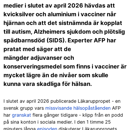
medier i slutet av april 2026 hävdas att
kvicksilver och aluminium i vacciner når
hjärnan och att det sistnämnda är kopplat
till autism, Alzheimers sjukdom och plötslig
spädbarnsdöd (SIDS). Experter AFP har
pratat med säger att de
mängder adjuvanser och
konserveringsmedel som finns i vacciner är
mycket lägre än de nivåer som skulle
kunna vara skadliga för hälsan.
I slutet av april 2026 publicerade Läkaruppropet - en
svensk grupp vars
missvisande hälsopåståenden
AFP
har
granskat
flera gånger tidigare - klipp från en podd
på sina konton i sociala medier. I den 1 timme 25
minuters långa
episoden
diskuterar Läkaruppropets