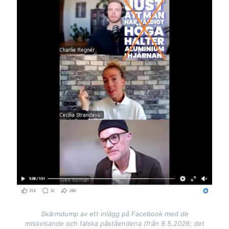
Skärmdump av ett inlägg på Facebook med de
missvisande och falska påståendena (från 8.5.2026; det