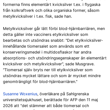
formerna finns elementärt kvicksilver t.ex. i flygaska
från kolkraftverk och olika organiska former, såsom
metylkvicksilver i t.ex. fisk, sade han.
Metylkvicksilver går lätt förbi blod-hjärnbarriären, men
detta gäller inte vacciners etylkvicksilver som
bearbetas och utsöndras snabbt: "Det etylkvicksilver-
innehållande tiomersalet som används som ett
konserveringsmedel i multidosflaskor har andra
absorptions- och utsöndringsegenskaper än elementärt
kvicksilver och metylkvicksilver", sade Musgrave.
"Tiomersal själv bryts ner till etylkvicksilver som
utsöndras mycket lättare och som är mycket mindre
genomträngligt för blod-hjärnbarriären."
Susanne Woxenius
, överläkare på Sahlgrenska
universitetssjukhuset, berättade för AFP den 11 maj
2026 att "det stämmer att både tiomersal och