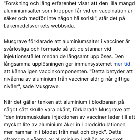
"Forskning och lång erfarenhet visar att den lilla mängd
aluminiumsalter som kroppen får vid en vaccination är
säker och medför inte någon hälsorisk", står det på
Läkemedelsverkets webbsida.
Musgrave förklarade att aluminiumsalter i vacciner är
svårlösliga och formade så att de stannar vid
injektionsstället medan de långsamt upplöses. Den
långsamma upplösningen ger immunsystemet
mer tid
att känna igen vaccinkomponenten. "Detta betyder att
nivåerna av aluminium från vacciner aldrig når giftiga
nivåer", sade Musgrave.
När det gäller tanken att aluminium i blodbanan på
något sätt skulle vara okänt, förklarade Musgrave att
"den intramuskulära injektionen av vacciner leder till att
mycket lite av aluminium åker in i blodcirkulationen,
mer hamnar in i blodet från mat och dryck". Detta
eftersom nivåerna av aluminium i miljön är mycket