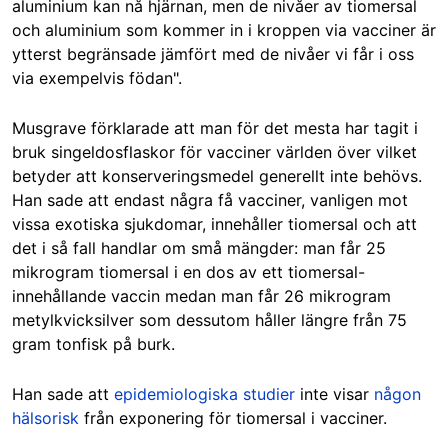
aluminium kan nå hjärnan, men de nivåer av tiomersal
och aluminium som kommer in i kroppen via vacciner är
ytterst begränsade jämfört med de nivåer vi får i oss
via exempelvis födan".
Musgrave förklarade att man för det mesta har tagit i
bruk singeldosflaskor för vacciner världen över vilket
betyder att konserveringsmedel generellt inte behövs.
Han sade att endast några få vacciner, vanligen mot
vissa exotiska sjukdomar, innehåller tiomersal och att
det i så fall handlar om små mängder: man får 25
mikrogram tiomersal i en dos av ett tiomersal-
innehållande vaccin medan man får 26 mikrogram
metylkvicksilver som dessutom håller längre från 75
gram tonfisk på burk.
Han sade att
epidemiologiska studier
inte visar
någon
hälsorisk
från exponering för tiomersal i vacciner.