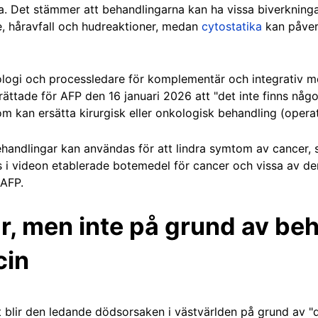
a. Det stämmer att behandlingarna kan ha vissa biverkning
e, håravfall och hudreaktioner, medan
cytostatika
kan påverk
kologi och processledare för komplementär och integrativ m
ttade för AFP den 16 januari 2026 att "det inte finns någo
an ersätta kirurgisk eller onkologisk behandling (operatio
ndlingar kan användas för att lindra symtom av cancer, s
 videon etablerade botemedel för cancer och vissa av dem 
 AFP.
r, men inte på grund av be
cin
t blir den ledande dödsorsaken i västvärlden på grund av "