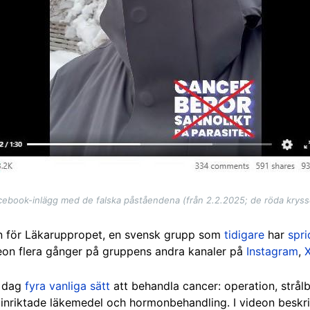
ebook-inlägg med de falska påståendena (från 2.2.2025; de röda kryssen
n för Läkaruppropet, en svensk grupp som
tidigare
har
spri
on flera gånger på gruppens andra kanaler på
Instagram
,
i dag
fyra vanliga sätt
att behandla cancer: operation, strål
inriktade läkemedel och hormonbehandling. I videon beskr