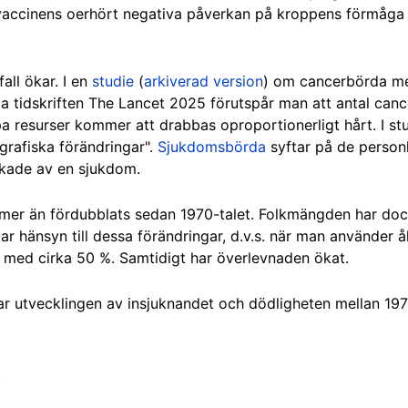
vaccinens oerhört negativa påverkan på kroppens förmåga
all ökar. I en
studie
(
arkiverad version
) om cancerbörda m
a tidskriften The Lancet 2025 förutspår man att antal cancer
 resurser kommer att drabbas oproportionerligt hårt. I stu
rafiska förändringar".
Sjukdomsbörda
syftar på de personl
akade av en sjukdom.
l mer än fördubblats sedan 1970-talet. Folkmängden har do
tar hänsyn till dessa förändringar, d.v.s. när man använder 
 med cirka 50 %. Samtidigt har överlevnaden ökat.
ar utvecklingen av insjuknandet och dödligheten mellan 19