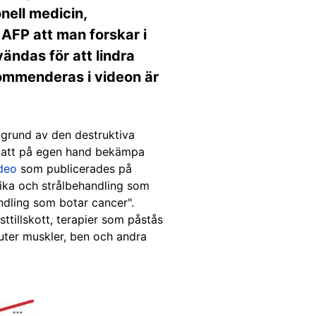
onell medicin,
 AFP att man forskar i
ändas för att lindra
ommenderas i videon är
 grund av den destruktiva
 att på egen hand bekämpa
deo
som publicerades på
ika och strålbehandling som
ndling som botar cancer".
sttillskott, terapier som påstås
uter muskler, ben och andra