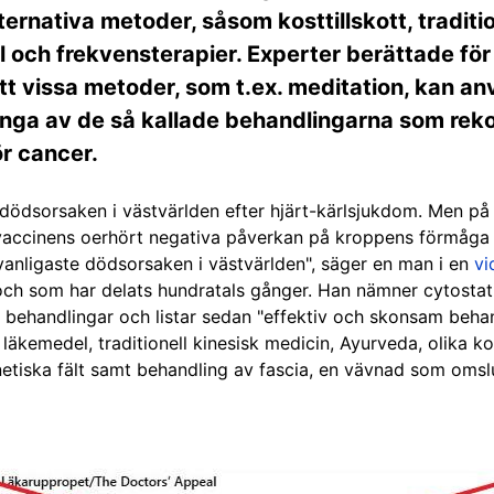
alternativa metoder, såsom kosttillskott, traditi
 och frekvensterapier. Experter berättade för
tt vissa metoder, som t.ex. meditation, kan anv
nga av de så kallade behandlingarna som rek
r cancer.
 dödsorsaken i västvärlden efter hjärt-kärlsjukdom. Men på
vaccinens oerhört negativa påverkan på kroppens förmåga
vanligaste dödsorsaken i västvärlden", säger en man i en
vi
ch som har delats hundratals gånger. Han nämner cytostat
 behandlingar och listar sedan "effektiv och skonsam beha
läkemedel, traditionell kinesisk medicin, Ayurveda, olika ko
tiska fält samt behandling av fascia, en vävnad som omsl