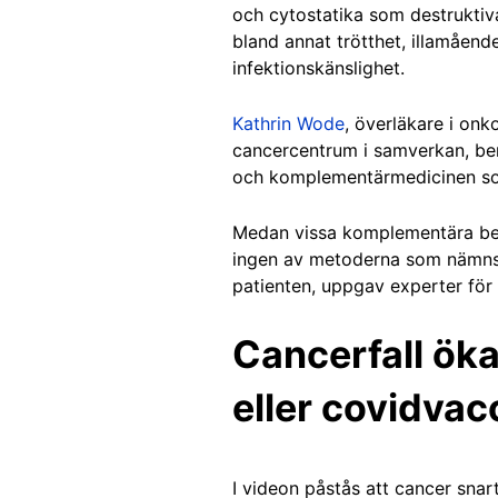
och cytostatika som destruktiv
bland annat trötthet, illamåend
infektionskänslighet.
Kathrin Wode
, överläkare i on
cancercentrum i samverkan, berä
och komplementärmedicinen som k
Medan vissa komplementära beha
ingen av metoderna som nämns i
patienten, uppgav experter för
Cancerfall öka
eller covidvac
I videon påstås att cancer snar