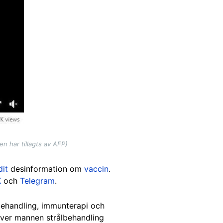
 har tillagts av AFP)
dit
desinformation om
vaccin
.
X
och
Telegram
.
behandling, immunterapi och
iver mannen strålbehandling