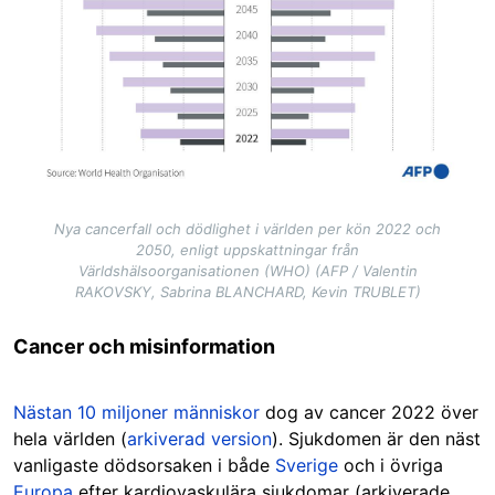
Nya cancerfall och dödlighet i världen per kön 2022 och
2050, enligt uppskattningar från
Världshälsoorganisationen (WHO) (AFP / Valentin
RAKOVSKY, Sabrina BLANCHARD, Kevin TRUBLET)
Cancer och misinformation
Nästan 10 miljoner människor
dog av cancer 2022 över
hela världen (
arkiverad version
). Sjukdomen är den näst
vanligaste dödsorsaken i både
Sverige
och i övriga
Europa
efter kardiovaskulära sjukdomar (arkiverade