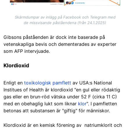
Skärmdumpar av inlägg på Facebook och Telegram med
de missvisande påståendena (från 24.1.2025)
Gibsons påståenden är dock inte baserade på
vetenskapliga bevis och dementerades av experter
som AFP intervjuade.
Klordioxid
Enligt en
toxikologisk pamflett
av USA:s National
Institues of Health är klordioxid "en gul eller rödaktig
gas eller en brun-röd vätska under 52 F (cirka 11 C)
med en obehaglig lukt som liknar
klor
". I pamfletten
betonas att substansen är "giftig" för människor.
Klordioxid är en kemisk förening av natriumklorit och