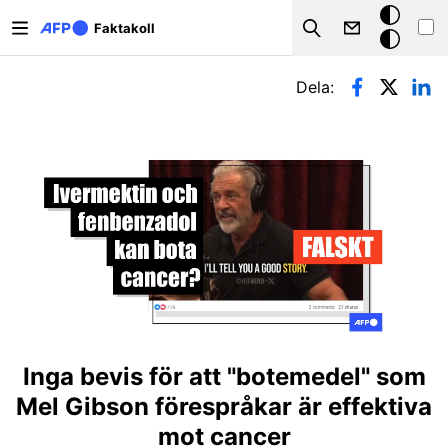
Hoppa till huvudinnehåll
Mörkt
Faktakoll
Search
läge
Primära flikar
Dela:
Inga bevis för att "botemedel" som
Mel Gibson förespråkar är effektiva
mot cancer