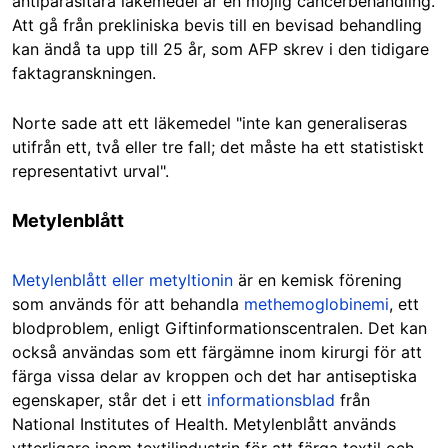
antiparasitära läkemedel är en möjlig cancerbehandling.
Att gå från prekliniska bevis till en bevisad behandling
kan ändå ta upp till 25 år, som AFP skrev i den tidigare
faktagranskningen.
Norte sade att ett läkemedel "inte kan generaliseras
utifrån ett, två eller tre fall; det måste ha ett statistiskt
representativt urval".
Metylenblått
Metylenblått eller metyltionin
är en kemisk förening
som används för att behandla
methemoglobinemi
, ett
blodproblem, enligt Giftinformationscentralen. Det kan
också användas som ett färgämne inom kirurgi för att
färga vissa delar av kroppen och det har antiseptiska
egenskaper, står det i ett
informationsblad
från
National Institutes of Health. Metylenblått används
ytterligare inom textilindustrin för att färga textil och