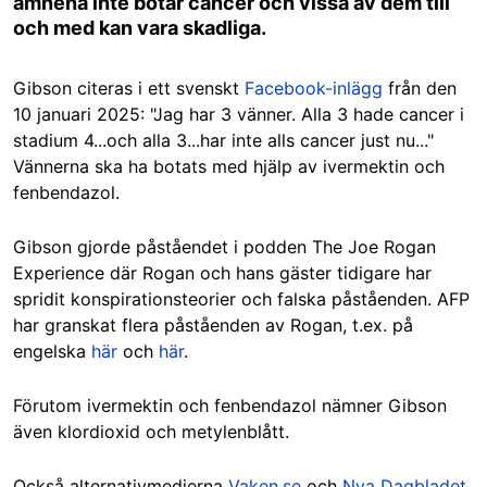
ämnena inte botar cancer och vissa av dem till
och med kan vara skadliga.
Gibson citeras i ett svenskt
Facebook-inlägg
från den
10 januari 2025: "Jag har 3 vänner. Alla 3 hade cancer i
stadium 4...och alla 3...har inte alls cancer just nu..."
Vännerna ska ha botats med hjälp av ivermektin och
fenbendazol.
Gibson gjorde påståendet i podden The Joe Rogan
Experience där Rogan och hans gäster tidigare har
spridit konspirationsteorier och falska påståenden. AFP
har granskat flera påståenden av Rogan, t.ex. på
engelska
här
och
här
.
Förutom ivermektin och fenbendazol nämner Gibson
även klordioxid och metylenblått.
Också alternativmedierna
Vaken.se
och
Nya Dagbladet