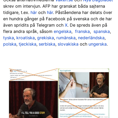
skrev om intervjun. AFP har granskat båda sajterna
tidigare, t.ex.
här
och
här
. Påståendena har delats över
en hundra gånger på Facebook på svenska och de har
även spridits på Telegram och
X
. De spreds även på
flera andra språk, såsom
engelska
,
franska
,
spanska
,
tyska
,
kroatiska
,
grekiska
,
rumänska
,
nederländska
,
polska
,
tjeckiska
,
serbiska
,
slovakiska
och
ungerska
.
Image