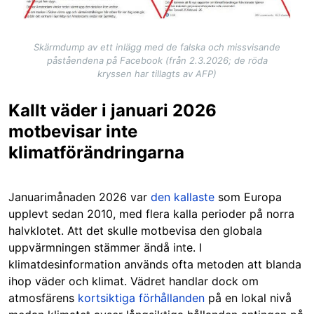
Skärmdump av ett inlägg med de falska och missvisande
påståendena på Facebook (från 2.3.2026; de röda
kryssen har tillagts av AFP)
Kallt väder i januari 2026
motbevisar inte
klimatförändringarna
Januarimånaden 2026 var
den kallaste
som Europa
upplevt sedan 2010, med flera kalla perioder på norra
halvklotet. Att det skulle motbevisa den globala
uppvärmningen stämmer ändå inte. I
klimatdesinformation används ofta metoden att blanda
ihop väder och klimat. Vädret handlar dock om
atmosfärens
kortsiktiga förhållanden
på en lokal nivå