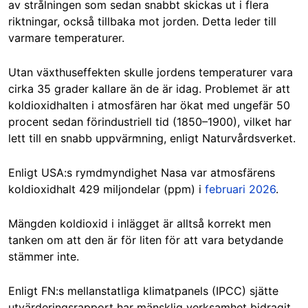
av strålningen som sedan snabbt skickas ut i flera
riktningar, också tillbaka mot jorden. Detta leder till
varmare temperaturer.
Utan växthuseffekten skulle jordens temperaturer vara
cirka 35 grader kallare än de är idag. Problemet är att
koldioxidhalten i atmosfären har ökat med ungefär 50
procent sedan förindustriell tid (1850–1900), vilket har
lett till en snabb uppvärmning, enligt Naturvårdsverket.
Enligt USA:s rymdmyndighet Nasa var atmosfärens
koldioxidhalt 429 miljondelar (ppm) i
februari 2026
.
Mängden koldioxid i inlägget är alltså korrekt men
tanken om att den är för liten för att vara betydande
stämmer inte.
Enligt FN:s mellanstatliga klimatpanels (IPCC) sjätte
utvärderingsrapport har mänsklig verksamhet bidragit