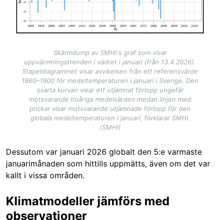
Skärmdump av SMHI:s graf som visar
uppvärmningstrenden i vädret i januari (från 13.4.2026).
Stapeldiagrammet visar avvikelsen från ett referensvärde
1860–1900 för medeltemperaturen i januari i Sverige. Den
svarta kurvan visar ett utjämnat förlopp ungefär
motsvarande tioåriga medelvärden medan linjen med
prickar visar motsvarande utjämnade förlopp för den
globala medeltemperaturen i januari, förklarar SMHI.
(SMHI)
Dessutom var januari 2026 globalt den 5:e varmaste
januarimånaden som hittills uppmätts, även om det var
kallt i vissa områden.
Klimatmodeller jämförs med
observationer