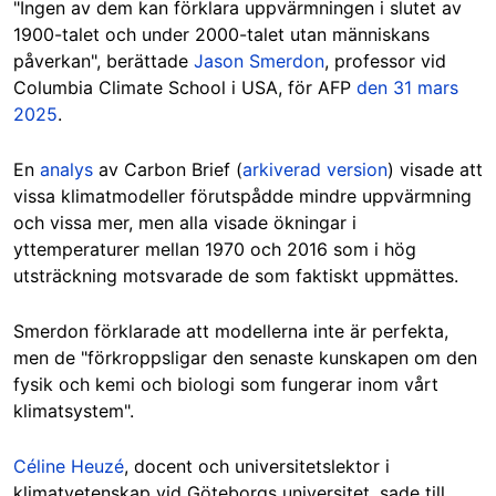
"Ingen av dem kan förklara uppvärmningen i slutet av
1900-talet och under 2000-talet utan människans
påverkan", berättade
Jason Smerdon
, professor vid
Columbia Climate School i USA, för AFP
den 31 mars
2025
.
En
analys
av Carbon Brief (
arkiverad version
) visade att
vissa klimatmodeller förutspådde mindre uppvärmning
och vissa mer, men alla visade ökningar i
yttemperaturer mellan 1970 och 2016 som i hög
utsträckning motsvarade de som faktiskt uppmättes.
Smerdon förklarade att modellerna inte är perfekta,
men de "förkroppsligar den senaste kunskapen om den
fysik och kemi och biologi som fungerar inom vårt
klimatsystem".
Céline Heuzé
, docent och universitetslektor i
klimatvetenskap vid Göteborgs universitet, sade till