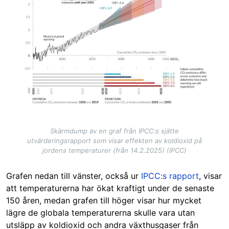
Skärmdump av en graf från IPCC:s sjätte
utvärderingsrapport som visar effekten av koldioxid på
jordens temperaturer (från 14.2.2025) (IPCC)
Grafen nedan till vänster, också ur
IPCC:s rapport
, visar
att temperaturerna har ökat kraftigt under de senaste
150 åren, medan grafen till höger visar hur mycket
lägre de globala temperaturerna skulle vara utan
utsläpp av koldioxid och andra växthusgaser från