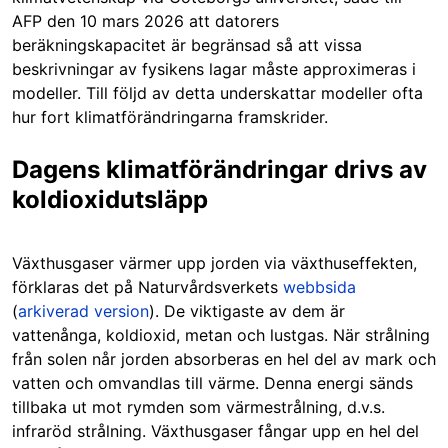
AFP den 10 mars 2026 att datorers
beräkningskapacitet är begränsad så att vissa
beskrivningar av fysikens lagar måste approximeras i
modeller. Till följd av detta underskattar modeller ofta
hur fort klimatförändringarna framskrider.
Dagens klimatförändringar drivs av
koldioxidutsläpp
Växthusgaser värmer upp jorden via växthuseffekten,
förklaras det på Naturvårdsverkets
webbsida
(
arkiverad version
). De viktigaste av dem är
vattenånga, koldioxid, metan och lustgas. När strålning
från solen når jorden absorberas en hel del av mark och
vatten och omvandlas till värme. Denna energi sänds
tillbaka ut mot rymden som värmestrålning, d.v.s.
infraröd strålning. Växthusgaser fångar upp en hel del