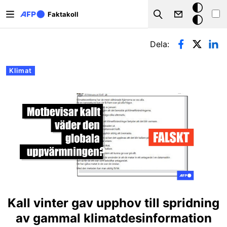
Hoppa till huvudinnehåll
Mörkt
Faktakoll
Search
läge
Primära flikar
Dela:
Klimat
Kall vinter gav upphov till spridning
av gammal klimatdesinformation