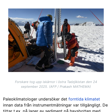
Image
Forskare tog upp iskärnor i östra Tadzjikistan den 24
september 2025. (AFP / Prakash MATHEMA)
Paleoklimatologer undersöker det
forntida klimatet
innan data från instrumentmätningar var tillgängligt. De
tittar t.ex. på lager av sediment på havsbotten med