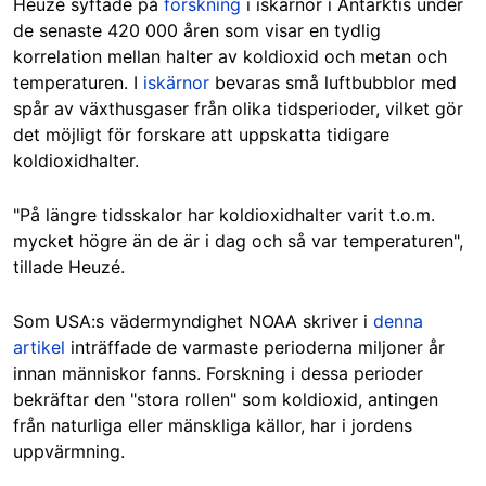
Heuzé syftade på
forskning
i iskärnor i Antarktis under
de senaste 420 000 åren som visar en tydlig
korrelation mellan halter av koldioxid och metan och
temperaturen. I
iskärnor
bevaras små luftbubblor med
spår av växthusgaser från olika tidsperioder, vilket gör
det möjligt för forskare att uppskatta tidigare
koldioxidhalter.
"På längre tidsskalor har koldioxidhalter varit t.o.m.
mycket högre än de är i dag och så var temperaturen",
tillade Heuzé.
Som USA:s vädermyndighet NOAA skriver i
denna
artikel
inträffade de varmaste perioderna miljoner år
innan människor fanns. Forskning i dessa perioder
bekräftar den "stora rollen" som koldioxid, antingen
från naturliga eller mänskliga källor, har i jordens
uppvärmning.