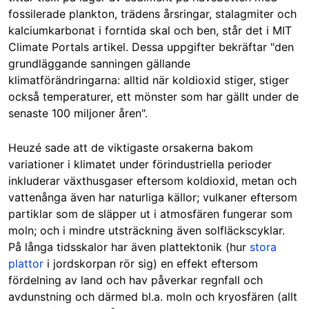
fossilerade plankton, trädens årsringar, stalagmiter och
kalciumkarbonat i forntida skal och ben, står det i MIT
Climate Portals artikel. Dessa uppgifter bekräftar "den
grundläggande sanningen gällande
klimatförändringarna: alltid när koldioxid stiger, stiger
också temperaturer, ett mönster som har gällt under de
senaste 100 miljoner åren".
Heuzé sade att de viktigaste orsakerna bakom
variationer i klimatet under förindustriella perioder
inkluderar växthusgaser eftersom koldioxid, metan och
vattenånga även har naturliga källor; vulkaner eftersom
partiklar som de släpper ut i atmosfären fungerar som
moln; och i mindre utsträckning även solfläckscyklar.
På långa tidsskalor har även plattektonik (hur
stora
plattor
i jordskorpan rör sig) en effekt eftersom
fördelning av land och hav påverkar regnfall och
avdunstning och därmed bl.a. moln och kryosfären (allt