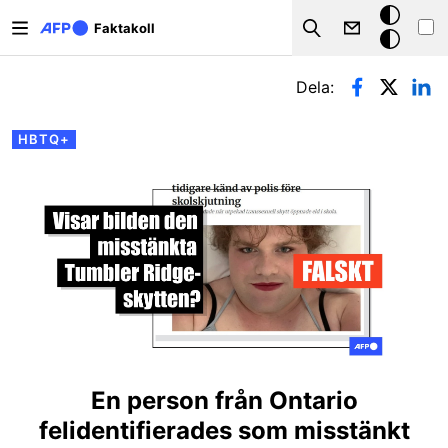
Hoppa till huvudinnehåll
Mörkt
Faktakoll
Search
läge
Primära flikar
Dela:
HBTQ+
En person från Ontario
felidentifierades som misstänkt