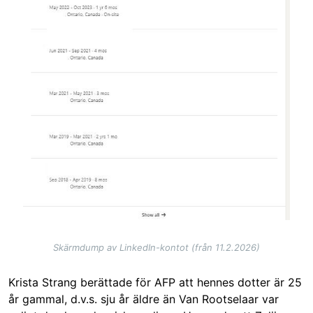
Skärmdump av LinkedIn-kontot (från 11.2.2026)
Krista Strang berättade för AFP att hennes dotter är 25
år gammal, d.v.s. sju år äldre än Van Rootselaar var