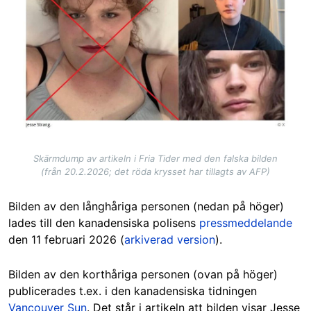
Skärmdump av artikeln i Fria Tider med den falska bilden
(från 20.2.2026; det röda krysset har tillagts av AFP)
Bilden av den långhåriga personen (nedan på höger)
lades till den kanadensiska polisens
pressmeddelande
den 11 februari 2026 (
arkiverad version
).
Bilden av den korthåriga personen (ovan på höger)
publicerades t.ex. i den kanadensiska tidningen
Vancouver Sun
. Det står i artikeln att bilden visar Jesse