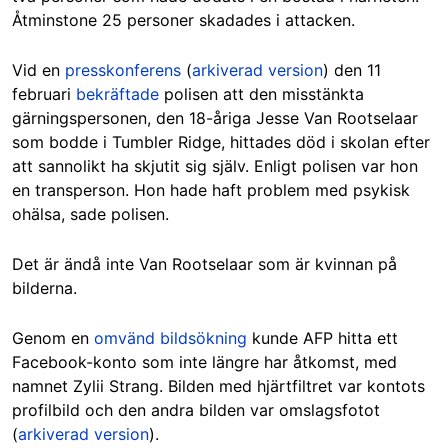
Åtminstone 25 personer skadades i attacken.
Vid en
presskonferens
(
arkiverad version
) den 11
februari
bekräftade
polisen att den misstänkta
gärningspersonen, den 18-åriga Jesse Van Rootselaar
som bodde i Tumbler Ridge, hittades död i skolan efter
att sannolikt ha skjutit sig själv. Enligt polisen var hon
en transperson. Hon hade haft problem med psykisk
ohälsa, sade polisen.
Det är ändå inte Van Rootselaar som är kvinnan på
bilderna.
Genom en
omvänd bildsökning
kunde AFP hitta ett
Facebook-konto som inte längre har åtkomst, med
namnet Zylii Strang. Bilden med hjärtfiltret var kontots
profilbild och den andra bilden var omslagsfotot
(
arkiverad version
).