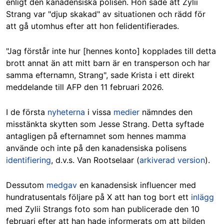
enligt den kanadensiska polisen. Hon sade att Zylii
Strang var "djup skakad" av situationen och rädd för
att gå utomhus efter att hon felidentifierades.
"Jag förstår inte hur [hennes konto] kopplades till detta
brott annat än att mitt barn är en transperson och har
samma efternamn, Strang", sade Krista i ett direkt
meddelande till AFP den 11 februari 2026.
I de första
nyheterna
i vissa
medier
nämndes den
misstänkta skytten som Jesse Strang. Detta syftade
antagligen på efternamnet som hennes mamma
använde och inte på den kanadensiska polisens
identifiering
, d.v.s. Van Rootselaar (
arkiverad version
).
Dessutom
medgav
en kanadensisk influencer med
hundratusentals följare på X att han tog bort ett
inlägg
med Zylii Strangs foto som han publicerade den 10
februari efter att han hade informerats om att bilden