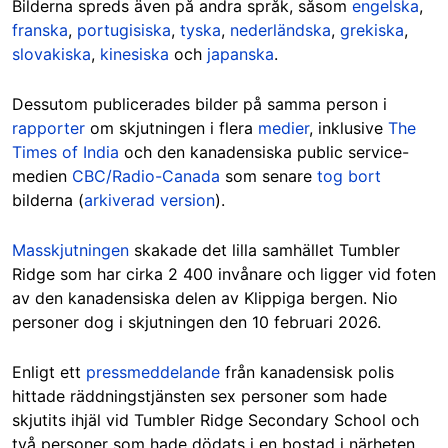
Bilderna spreds även på andra språk, såsom
engelska
,
franska
,
portugisiska
,
tyska
,
nederländska
,
grekiska
,
slovakiska
,
kinesiska
och
japanska
.
Dessutom publicerades bilder på samma person i
rapporter
om skjutningen i flera
medier
, inklusive
The
Times of India
och den kanadensiska public service-
medien
CBC/Radio-Canada
som senare
tog bort
bilderna (
arkiverad version
).
Masskjutningen
skakade det lilla samhället Tumbler
Ridge som har cirka 2 400 invånare och ligger vid foten
av den kanadensiska delen av Klippiga bergen. Nio
personer dog i skjutningen den 10 februari 2026.
Enligt ett
pressmeddelande
från kanadensisk polis
hittade räddningstjänsten sex personer som hade
skjutits ihjäl vid Tumbler Ridge Secondary School och
två personer som hade dödats i en bostad i närheten.