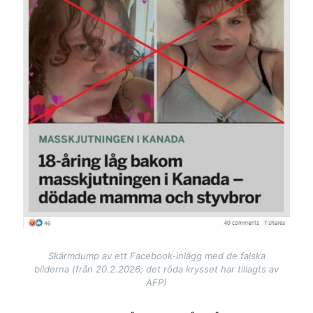
Skärmdump av ett Facebook-inlägg med de falska
bilderna (från 20.2.2026; det röda krysset har tillagts av
AFP)