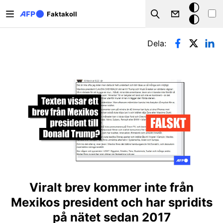
Hoppa till huvudinnehåll
Mörkt
Faktakoll
Search
läge
Primära flikar
Dela:
Viralt brev kommer inte från
Mexikos president och har spridits
på nätet sedan 2017