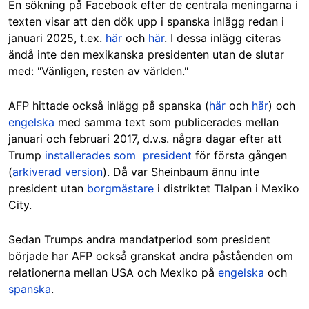
En sökning på Facebook efter de centrala meningarna i
texten visar att den dök upp i spanska inlägg redan i
januari 2025, t.ex.
här
och
här
. I dessa inlägg citeras
ändå inte den mexikanska presidenten utan de slutar
med: "Vänligen, resten av världen."
AFP hittade också inlägg på spanska (
här
och
här
) och
engelska
med samma text som publicerades mellan
januari och februari 2017, d.v.s. några dagar efter att
Trump
installerades som president
för första gången
(
arkiverad version
). Då
var Sheinbaum ännu inte
president utan
borgmästare
i distriktet Tlalpan i Mexiko
City.
Sedan Trumps andra mandatperiod som president
började har AFP också granskat andra påståenden om
relationerna mellan USA och Mexiko på
engelska
och
spanska
.