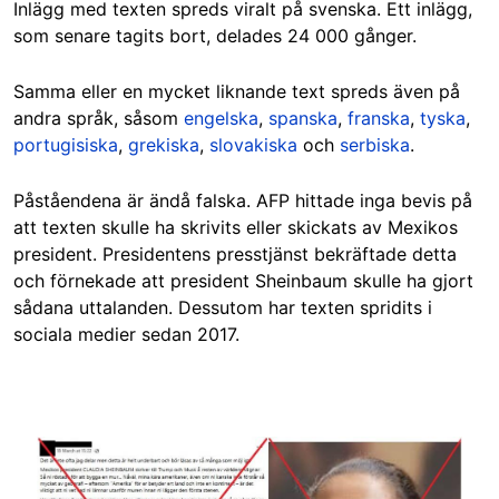
Inlägg med texten spreds viralt på svenska. Ett inlägg,
som senare tagits bort, delades 24 000 gånger.
Samma eller en mycket liknande text spreds även på
andra språk, såsom
engelska
,
spanska
,
franska
,
tyska
,
portugisiska
,
grekiska
,
slovakiska
och
serbiska
.
Påståendena är ändå falska. AFP hittade inga bevis på
att texten skulle ha skrivits eller skickats av Mexikos
president. Presidentens presstjänst bekräftade detta
och förnekade att president Sheinbaum skulle ha gjort
sådana uttalanden. Dessutom har texten spridits i
sociala medier sedan 2017.
Image