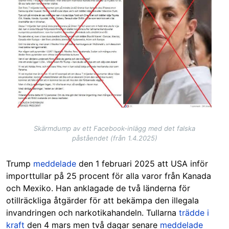
Skärmdump av ett Facebook-inlägg med det falska
påståendet (från 1.4.2025)
Trump
meddelade
den 1 februari 2025 att USA inför
importtullar på 25 procent för alla varor från Kanada
och Mexiko. Han anklagade de två länderna för
otillräckliga åtgärder för att bekämpa den illegala
invandringen och narkotikahandeln. Tullarna
trädde i
kraft
den 4 mars men två dagar senare
meddelade