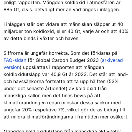
enligt rapporten. Mängden koldioxid i atmosfären är
885 Gt, d.v.s. betydligt mer än vad anges i inläggen.
I inläggen står det vidare att människan släpper ut 40
miljarder ton koldioxid, eller 40 Gt, varje år och att 40%
av detta binds i växter och haven.
Siffrorna är ungefär korrekta. Som det förklaras på
FAQ-sidan
för Global Carbon Budget 2023 (
arkiverad
version
) uppskattas i rapporten att mängden
koldioxidutsläpp var 40,9 Gt år 2023. Det står att land-
och havssänkorna fortsatte att ta upp hälften (53%
under det senaste årtiondet) av koldioxid från
mänskliga källor, men det finns bevis på att
klimatförändringen redan minskar dessa sänkor med
ungefär 20% respektive 7%, vilket gör deras bidrag till
att mildra klimatförändringarna i framtiden mer osäkert.
Mängden koldioxidutsläpp från mänskliga aktiviteter