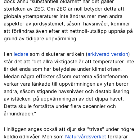
dock ännu "substantiell oklarhet" när det gäller
storleken av ZEC. Om ZEC är noll betyder detta att
globala yttemperaturer inte ändras mer men andra
aspekter av jordsystemet, såsom havsnivåer, kommer
att förändras även efter att nettnoll-utsläpp uppnås på
grund av tidigare uppvärmning.
I en
ledare
som diskuterar artikeln (
arkiverad version
)
står det att "det allra viktigaste är att temperaturer inte
är det enda som har betydelse under klimatkrisen.
Medan några effekter såsom extrema väderfenomen
verkar vara länkade till uppvärmningen av ytan beror
andra, såsom stigande havsnivåer och destabilisering
av istäcken, på uppvärmningen av det djupa havet.
Detta skulle fortsätta under flera decennier och
århundraden."
I inläggen anges också att djur ska "trivas" under högre
koldioxidnivåer. Men som
Naturvårdsverket
förklarar