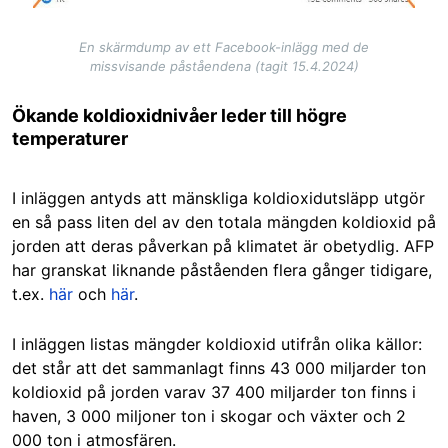
En skärmdump av ett Facebook-inlägg med de
missvisande påståendena (tagit 15.4.2024)
Ökande koldioxidnivåer leder till högre
temperaturer
I inläggen antyds att mänskliga koldioxidutsläpp utgör
en så pass liten del av den totala mängden koldioxid på
jorden att deras påverkan på klimatet är obetydlig. AFP
har granskat liknande påståenden flera gånger tidigare,
t.ex.
här
och
här
.
I inläggen listas mängder koldioxid utifrån olika källor:
det står att det sammanlagt finns 43 000 miljarder ton
koldioxid på jorden varav 37 400 miljarder ton finns i
haven, 3 000 miljoner ton i skogar och växter och 2
000 ton i atmosfären.