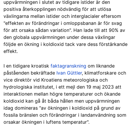
uppvärmningen i slutet av tidigare istider är den
positiva återkopplingen nödvändig för att utlösa
växlingarna mellan istider och interglacialer eftersom
"effekten av förändringar i omloppsbanan är för svag
för att orsaka sådan variation". Han lade till att 90% av
den globala uppvärmningen under dessa växlingar
följde en ökning i koldioxid tack vare dess förstärkande
effekt.
I en tidigare kroatisk
faktagranskning
om liknande
påståenden bekräftade
Ivan Güttler
, klimatforskare och
vice direktör vid Kroatiens meteorologiska och
hydrologiska institutet, i ett mejl den 19 maj 2023 att
interaktionen mellan högre temperaturer och ökande
koldioxid kan gå åt båda hållen men uppvärmningen
idag domineras "av ökningen i koldioxid på grund av
fossila bränslen och förändringar i landanvändning som
orsakar ökningen i luftens temperatur".