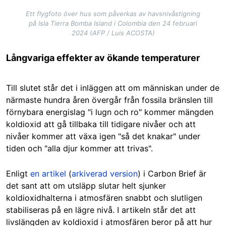
Ett flygfoto över hus som påverkas av havsnivåstigning
på Isla Tierra Bomba Island i Colombia den 24 februari
2024 (AFP / Luis ACOSTA)
Långvariga effekter av ökande temperaturer
Till slutet står det i inläggen att om människan under de
närmaste hundra åren övergår från fossila bränslen till
förnybara energislag "i lugn och ro" kommer mängden
koldioxid att gå tillbaka till tidigare nivåer och att
nivåer kommer att växa igen "så det knakar" under
tiden och "alla djur kommer att trivas".
Enligt
en artikel
(
arkiverad version
) i Carbon Brief är
det sant att om utsläpp slutar helt sjunker
koldioxidhalterna i atmosfären snabbt och slutligen
stabiliseras på en lägre nivå. I artikeln står det att
livslängden av koldioxid i atmosfären beror på att hur