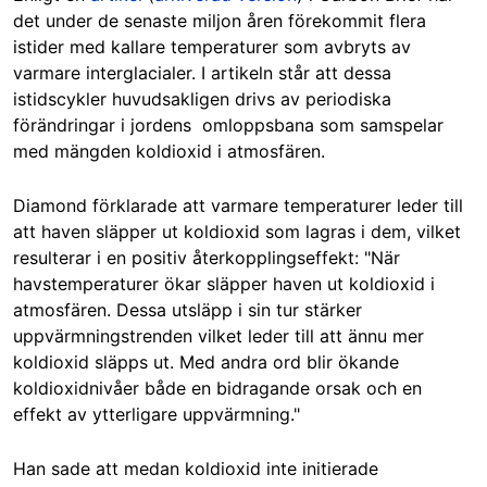
det under de senaste miljon åren förekommit flera
istider med kallare temperaturer som avbryts av
varmare interglacialer. I artikeln står att dessa
istidscykler huvudsakligen drivs av periodiska
förändringar i jordens omloppsbana som samspelar
med mängden koldioxid i atmosfären.
Diamond förklarade att varmare temperaturer leder till
att haven släpper ut koldioxid som lagras i dem, vilket
resulterar i en positiv återkopplingseffekt: "När
havstemperaturer ökar släpper haven ut koldioxid i
atmosfären. Dessa utsläpp i sin tur stärker
uppvärmningstrenden vilket leder till att ännu mer
koldioxid släpps ut. Med andra ord blir ökande
koldioxidnivåer både en bidragande orsak och en
effekt av ytterligare uppvärmning."
Han sade att medan koldioxid inte initierade