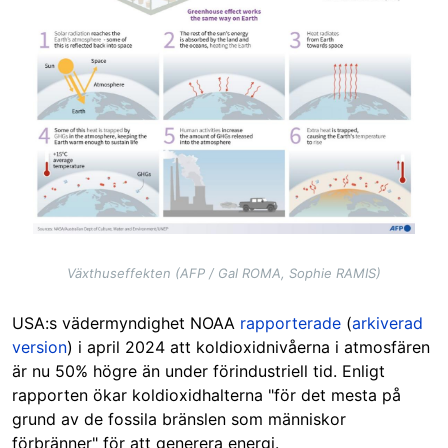
Växthuseffekten (AFP / Gal ROMA, Sophie RAMIS)
USA:s vädermyndighet NOAA
rapporterade
(
arkiverad
version
) i april 2024 att koldioxidnivåerna i atmosfären
är nu 50% högre än under förindustriell tid. Enligt
rapporten ökar koldioxidhalterna "för det mesta på
grund av de fossila bränslen som människor
förbränner" för att generera energi.