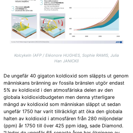
Kolcykeln (AFP / Eléonore HUGHES, Sophie RAMIS, Julia
Han JANICKI)
De ungefär 40 gigaton koldioxid som släppts ut genom
människans bränning av fossila bränslen utgör endast
5% av koldioxid i den atmosfäriska delen av den
globala koldioxidbudgeten men denna ytterligare
mängd av koldioxid som människan släppt ut sedan
ungefär 1750 har varit tillräckligt att öka den globala
halten av koldioxid i atmosfären från 280 miljondelar
(ppm) år 1750 till över 425 ppm idag, sade Diamond.
"Under de ungefär 65 senaste åren har ökningen av