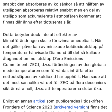
snabbt den absorberas av kolsänkor så att hälften av
utsläppen absorberas relativt snabbt men en del av
utsläpp som ackumulerats i atmosfären kommer att
finnas där ännu efter tiotusentals år.
Detta betyder dock inte att effekter av
klimatförändringen skulle försvinna omedelbart. När
det gäller påverkan av minskade koldioxidutsläpp på
temperaturer hänvisade Diamond till det så kallade
åtagandet om nollutsläpp (Zero Emissions
Commitment, ZEC), d.v.s. förändringen av den globala
medeltemperaturen som förväntas inträffa efter
nettoutsläppen av koldioxid har upphört. Han sade att
det mest sannolika värdet för ZEC på flera decenniers
sikt är nära noll, d.v.s. att temperaturerna slutar öka.
Enligt en annan
artikel
som publicerades i tidskriften
Frontiers of Science 2023 (
arkiverad version
) finns det