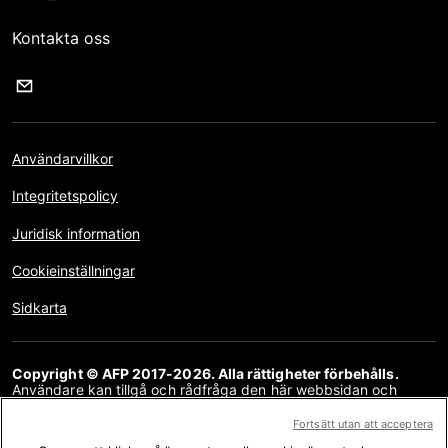
Kontakta oss
Användarvillkor
Integritetspolicy
Juridisk information
Cookieinställningar
Sidkarta
Copyright © AFP 2017-2026. Alla rättigheter förbehålls.
Användare kan tillgå och rådfråga den här webbsidan och
använda delningsfunktionerna för personliga, privata och icke-
kommersiella ändamål. All annan användning, särskilt kopiering,
Fortsätt utan att acceptera
kommunikation med allmänheten eller distribution, helt eller