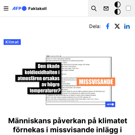
Hoppa till huvudinnehåll
Mörkt
Faktakoll
Search
läge
Primära flikar
Dela:
Klimat
Människans påverkan på klimatet
förnekas i missvisande inlägg i