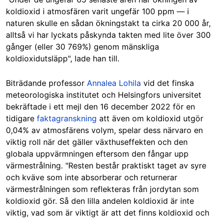
koldioxid i atmosfären varit ungefär 100 ppm — i
naturen skulle en sådan ökningstakt ta cirka 20 000 år,
alltså vi har lyckats påskynda takten med lite över 300
gånger (eller 30 769%) genom mänskliga
koldioxidutsläpp", lade han till.
Biträdande professor
Annalea Lohila
vid det finska
meteorologiska institutet och Helsingfors universitet
bekräftade i ett mejl den 16 december 2022 för en
tidigare
faktagranskning
att även om koldioxid utgör
0,04% av atmosfärens volym, spelar dess närvaro en
viktig roll när det gäller växthuseffekten och den
globala uppvärmningen eftersom den fångar upp
värmestrålning. "Resten består praktiskt taget av syre
och kväve som inte absorberar och returnerar
värmestrålningen som reflekteras från jordytan som
koldioxid gör. Så den lilla andelen koldioxid är inte
viktig, vad som är viktigt är att det finns koldioxid och