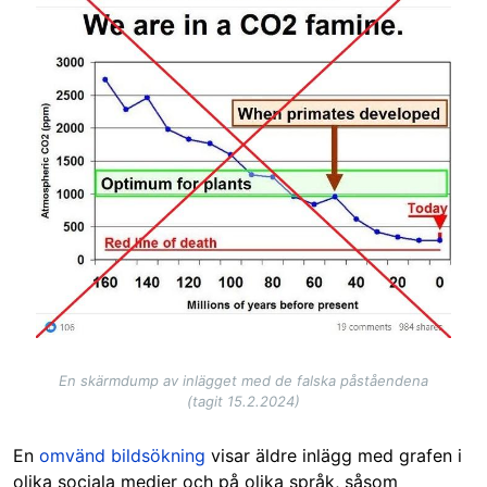
En skärmdump av inlägget med de falska påståendena
(tagit 15.2.2024)
En
omvänd bildsökning
visar äldre inlägg med grafen i
olika sociala medier och på olika språk, såsom