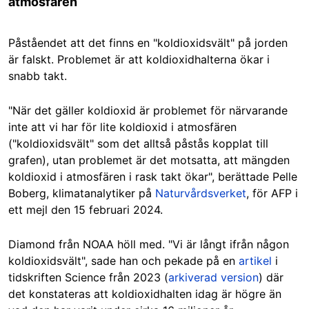
atmosfären
Påståendet att det finns en "koldioxidsvält" på jorden
är falskt. Problemet är att koldioxidhalterna ökar i
snabb takt.
"När det gäller koldioxid är problemet för närvarande
inte att vi har för lite koldioxid i atmosfären
("koldioxidsvält" som det alltså påstås kopplat till
grafen), utan problemet är det motsatta, att mängden
koldioxid i atmosfären i rask takt ökar", berättade Pelle
Boberg, klimatanalytiker på
Naturvårdsverket
, för AFP i
ett mejl den 15 februari 2024.
Diamond från NOAA höll med. "Vi är långt ifrån någon
koldioxidsvält", sade han och pekade på en
artikel
i
tidskriften Science från 2023 (
arkiverad version
) där
det konstateras att koldioxidhalten idag är högre än