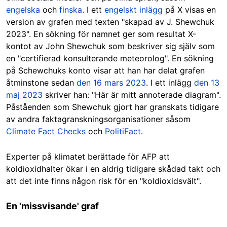
engelska
och
finska
. I ett
engelskt inlägg
på X visas en
version av grafen med texten "skapad av J. Shewchuk
2023". En sökning för namnet ger som resultat X-
kontot av
John Shewchuk
som beskriver sig själv som
en "certifierad konsulterande meteorolog". En sökning
på Schewchuks konto visar att han har delat grafen
åtminstone sedan
den 16 mars 2023
. I ett inlägg
den 13
maj 2023
skriver han: "Här är mitt annoterade diagram".
Påståenden som Shewchuk gjort har granskats tidigare
av andra faktagranskningsorganisationer såsom
Climate Fact Checks
och
PolitiFact
.
Experter på klimatet berättade för AFP att
koldioxidhalter ökar i en aldrig tidigare skådad takt och
att det inte finns någon risk för en "koldioxidsvält".
En 'missvisande' graf