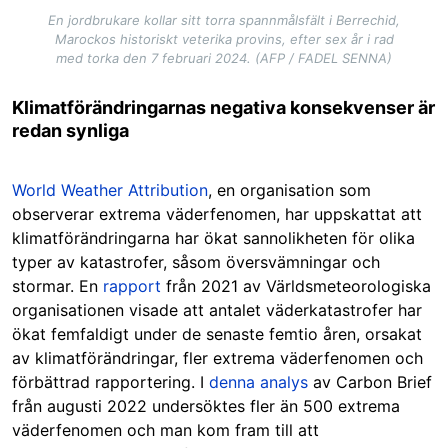
En jordbrukare kollar sitt torra spannmålsfält i Berrechid,
Marockos historiskt veterika provins, efter sex år i rad
med torka den 7 februari 2024. (AFP / FADEL SENNA)
Klimatförändringarnas negativa konsekvenser är
redan synliga
World Weather Attribution
, en organisation som
observerar extrema väderfenomen, har uppskattat att
klimatförändringarna har ökat sannolikheten för olika
typer av katastrofer, såsom översvämningar och
stormar. En
rapport
från 2021 av Världsmeteorologiska
organisationen visade att antalet väderkatastrofer har
ökat femfaldigt under de senaste femtio åren, orsakat
av klimatförändringar, fler extrema väderfenomen och
förbättrad rapportering. I
denna analys
av Carbon Brief
från augusti 2022 undersöktes fler än 500 extrema
väderfenomen och man kom fram till att