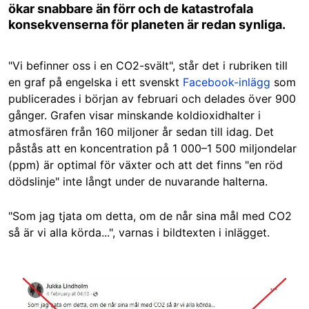
ökar snabbare än förr och de katastrofala
konsekvenserna för planeten är redan synliga.
"Vi befinner oss i en CO2-svält", står det i rubriken till
en graf på engelska i ett svenskt
Facebook-inlägg
som
publicerades i början av februari och delades över 900
gånger. Grafen visar minskande koldioxidhalter i
atmosfären från 160 miljoner år sedan till idag. Det
påstås att en koncentration på 1 000–1 500 miljondelar
(ppm) är optimal för växter och att det finns "en röd
dödslinje" inte långt under de nuvarande halterna.
"Som jag tjata om detta, om de når sina mål med CO2
så är vi alla körda...", varnas i bildtexten i inlägget.
Image