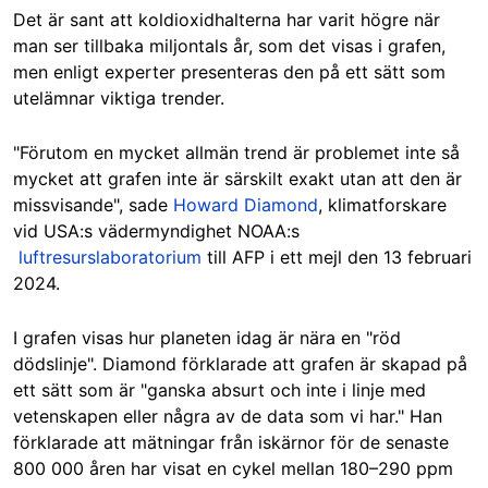
Det är sant att koldioxidhalterna har varit högre när
man ser tillbaka miljontals år, som det visas i grafen,
men enligt experter presenteras den på ett sätt som
utelämnar viktiga trender.
"Förutom en mycket allmän trend är problemet inte så
mycket att grafen inte är särskilt exakt utan att den är
missvisande", sade
Howard Diamond
, klimatforskare
vid USA:s vädermyndighet NOAA:s
luftresurslaboratorium
till AFP i ett mejl den 13 februari
2024.
I grafen visas hur planeten idag är nära en "röd
dödslinje". Diamond förklarade att grafen är skapad på
ett sätt som är "ganska absurt och inte i linje med
vetenskapen eller några av de data som vi har." Han
förklarade att mätningar från iskärnor för de senaste
800 000 åren har visat en cykel mellan 180–290 ppm