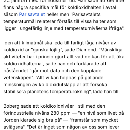
2C jämfört med förindustriell tid. Han sade att det inte
finns några specifika mål för koldioxidhalten i avtal
såsom
Parisavtalet
heller men "Parisavtalets
temperaturmål relaterar förstås till vissa halter som
ligger i ungefärlig linje med temperaturnivåerna ifråga".
Idén att klimatmål ska leda till farligt låga nivåer av
koldioxid är "ganska löjlig", sade Diamond. "Mänskliga
aktiviteter har i princip gjort allt vad de kan för att öka
koldioxidhalterna", sade han och förklarade att
påståendet "går mot data och den kopplade
vetenskapen". "Allt vi kan hoppas på gällande
minskningen av koldioxidutsläpp är att försöka
stabilisera planetens temperaturökning", lade han till.
Boberg sade att koldioxidnivåer i stil med den
förindustriella nivåns 280 ppm — "en nivå som livet på
Jorden klarade sig bra på" — "framstår som mycket
avlägsna". "Det är inget som någon av oss som lever