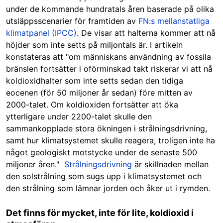
under de kommande hundratals åren baserade på olika
utsläppsscenarier för framtiden av
FN:s mellanstatliga
klimatpanel (IPCC)
. De visar att halterna kommer att nå
höjder som inte setts på miljontals är. I artikeln
konstateras att "om människans användning av fossila
bränslen fortsätter i oförminskad takt riskerar vi att nå
koldioxidhalter som inte setts sedan den tidiga
eocenen (för 50 miljoner år sedan) före mitten av
2000-talet. Om koldioxiden fortsätter att öka
ytterligare under 2200-talet skulle den
sammankopplade stora ökningen i strålningsdrivning,
samt hur klimatsystemet skulle reagera, troligen inte ha
något geologiskt motstycke under de senaste 500
miljoner åren."
Strålningsdrivning
är skillnaden mellan
den solstrålning som sugs upp i klimatsystemet och
den strålning som lämnar jorden och åker ut i rymden.
Det finns för mycket, inte för lite, koldioxid i