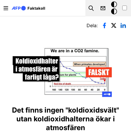
Hoppa till huvudinnehåll
Mörkt
Faktakoll
Search
läge
Primära flikar
Dela:
Det finns ingen "koldioxidsvält"
utan koldioxidhalterna ökar i
atmosfären