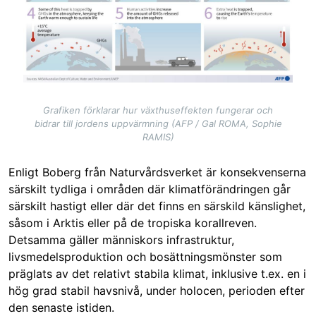
Grafiken förklarar hur växthuseffekten fungerar och
bidrar till jordens uppvärmning (AFP / Gal ROMA, Sophie
RAMIS)
Enligt Boberg från Naturvårdsverket är konsekvenserna
särskilt tydliga i områden där klimatförändringen går
särskilt hastigt eller där det finns en särskild känslighet,
såsom i Arktis eller på de tropiska korallreven.
Detsamma gäller människors infrastruktur,
livsmedelsproduktion och bosättningsmönster som
präglats av det relativt stabila klimat, inklusive t.ex. en i
hög grad stabil havsnivå, under holocen, perioden efter
den senaste istiden.