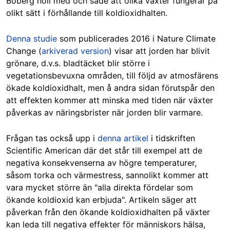
Boberg höll med och sade att olika växter fungerar på
olikt sätt i förhållande till koldioxidhalten.
Denna studie
som publicerades 2016 i Nature Climate
Change (
arkiverad version
) visar att jorden har blivit
grönare, d.v.s. bladtäcket blir större i
vegetationsbevuxna områden, till följd av atmosfärens
ökade koldioxidhalt, men å andra sidan förutspår den
att effekten kommer att minska med tiden när växter
påverkas av näringsbrister när jorden blir varmare.
Frågan tas också upp i
denna artikel
i tidskriften
Scientific American där det står till exempel att de
negativa konsekvenserna av högre temperaturer,
såsom torka och värmestress, sannolikt kommer att
vara mycket större än "alla direkta fördelar som
ökande koldioxid kan erbjuda". Artikeln säger att
påverkan från den ökande koldioxidhalten på växter
kan leda till negativa effekter för människors hälsa,