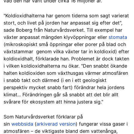
vad den har varit under cirka 16 miljoner år.
"Koldioxidhalterna har genom tiderna som sagt varierat
stort, och livet på jorden har anpassat sig efter det",
sade Boberg från Naturvårdsverket. Till exempel har
växter anpassat mängden klyvöppningar eller
stomata
(mikroskopiskt små öppningar eller porer på blad och
växtstammar genom vilka växter tar in koldioxid) efter
koldioxidhalt, förklarade han. Problemet är dock takten
i vilken koldioxidhalterna nu ökar. "Den snabbt ökande
halten koldioxiden som växthusgas värmer atmosfären
i snabb takt och därmed (i en i ett geologiskt
perspektiv mycket snabb fart) förändrar hela jordens
klimat... Förändringen går så snabbt att det blir allt
svårare för ekosystem att hinna justera sig."
Som Naturvårdsverket förklarar på
sin
webbsida
(
arkiverad version
) fungerar vissa gaser i
atmosfären – de viktigaste bland dem vattenånga,