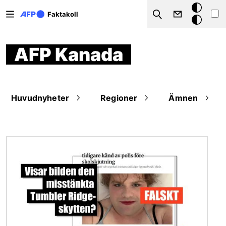
Hoppa till huvudinnehåll
Mörkt
Faktakoll
Search
läge
AFP Kanada
Huvudnyheter
Regioner
Ämnen
Bild