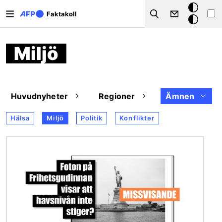
Hoppa till huvudinnehåll
Mörkt
Faktakoll
Search
läge
Miljö
Huvudnyheter
Regioner
Ämnen
Hälsa
Miljö
Politik
Konflikter
Bild