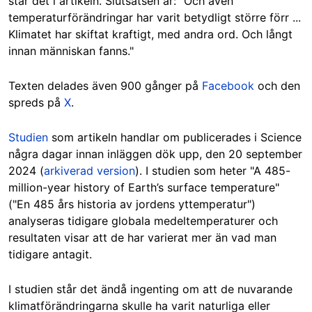
står det i artikeln. Slutsatsen är: "Och även
temperaturförändringar har varit betydligt större förr ...
Klimatet har skiftat kraftigt, med andra ord. Och långt
innan människan fanns."
Texten delades även
900 gånger
på
Facebook
och den
spreds på
X
.
Studien
som artikeln handlar om publicerades i Science
några dagar innan inläggen dök upp, den 20 september
2024 (
arkiverad version
). I studien som heter "A 485-
million-year history of Earth’s surface temperature"
("En 485 års historia av jordens yttemperatur")
analyseras tidigare globala medeltemperaturer och
resultaten visar att de har varierat mer än vad man
tidigare antagit.
I studien står det ändå ingenting om att de nuvarande
klimatförändringarna skulle ha varit naturliga eller