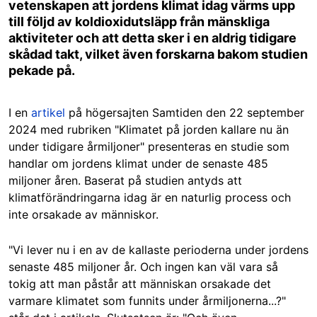
vetenskapen att jordens klimat idag värms upp
till följd av koldioxidutsläpp från mänskliga
aktiviteter och att detta sker i en aldrig tidigare
skådad takt, vilket även forskarna bakom studien
pekade på.
I en
artikel
på högersajten Samtiden den 22 september
2024 med rubriken "Klimatet på jorden kallare nu än
under tidigare årmiljoner" presenteras en studie som
handlar om jordens klimat under de senaste 485
miljoner åren. Baserat på studien antyds att
klimatförändringarna idag är en naturlig process och
inte orsakade av människor.
"Vi lever nu i en av de kallaste perioderna under jordens
senaste 485 miljoner år. Och ingen kan väl vara så
tokig att man påstår att människan orsakade det
varmare klimatet som funnits under årmiljonerna...?"