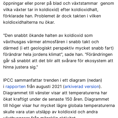
öppningar eller porer på blad och växtstammar genom
vilka växter tar in koldioxid) efter koldioxidhalt,
förklarade han. Problemet är dock takten i vilken
koldioxidhalterna nu ökar.
"Den snabbt ökande halten av koldioxid som
växthusgas värmer atmosfären i snabb takt och
därmed (i ett geologiskt perspektiv mycket snabb fart)
förändrar hela jordens klimat", sade han. "Förändringen
går så snabbt att det blir allt svårare för ekosystem att
hinna justera sig."
IPCC sammanfattar trenden i ett diagram (nedan)
i
rapporten
från augusti 2021 (
arkiverad version
).
Diagrammet till vänster visar att temperaturerna har
ökat kraftigt under de senaste 150 åren. Diagrammet
till höger visar hur mycket lägre globala temperaturerna
skulle vara utan utsläpp av koldioxid och andra
växthusgaser från mänsklig aktivitet.