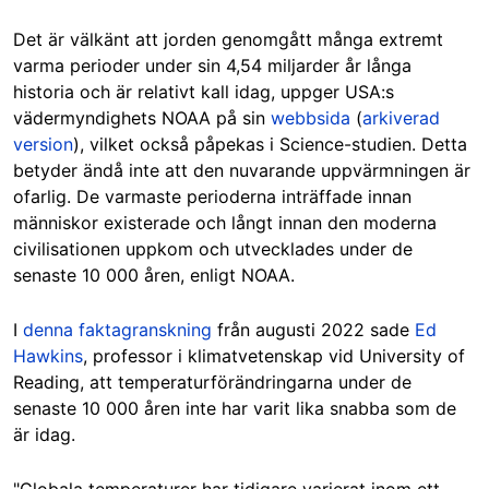
Det är välkänt att jorden genomgått många extremt
varma perioder under sin 4,54 miljarder år långa
historia och är relativt kall idag, uppger USA:s
vädermyndighets NOAA på sin
webbsida
(
arkiverad
version
), vilket också påpekas i Science-studien. Detta
betyder ändå inte att den nuvarande uppvärmningen är
ofarlig. De varmaste perioderna inträffade innan
människor existerade och långt innan den moderna
civilisationen uppkom och utvecklades under de
senaste 10 000 åren, enligt NOAA.
I
denna faktagranskning
från augusti 2022 sade
Ed
Hawkins
, professor i klimatvetenskap vid University of
Reading, att temperaturförändringarna under de
senaste 10 000 åren inte har varit lika snabba som de
är idag.
"Globala temperaturer har tidigare varierat inom ett