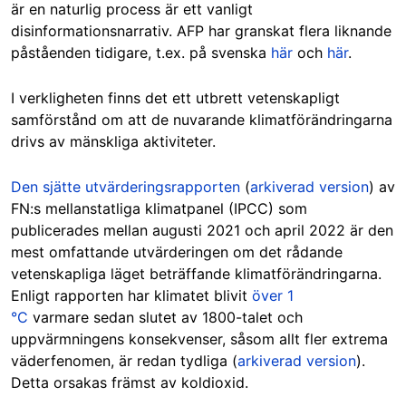
är en naturlig process är ett vanligt
disinformationsnarrativ. AFP har granskat flera liknande
påståenden tidigare, t.ex. på svenska
här
och
här
.
I verkligheten finns det ett utbrett vetenskapligt
samförstånd om att de nuvarande klimatförändringarna
drivs av mänskliga aktiviteter.
Den sjätte utvärderingsrapporten
(
arkiverad version
) av
FN:s mellanstatliga klimatpanel (IPCC) som
publicerades mellan augusti 2021 och april 2022 är den
mest omfattande utvärderingen om det rådande
vetenskapliga läget beträffande klimatförändringarna.
Enligt rapporten har klimatet blivit
över 1
°C
varmare
sedan slutet av 1800-talet och
uppvärmningens konsekvenser, såsom allt fler extrema
väderfenomen, är redan tydliga (
arkiverad
version
)
.
Detta orsakas främst av koldioxid
.