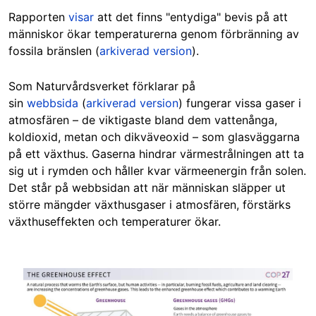
Rapporten
visar
att det finns "entydiga" bevis på att
människor ökar temperaturerna genom förbränning av
fossila bränslen (
arkiverad version
).
Som Naturvårdsverket förklarar på
sin
webbsida
(
arkiverad version
) fungerar vissa gaser i
atmosfären – de viktigaste bland dem vattenånga,
koldioxid, metan och dikväveoxid – som glasväggarna
på ett växthus. Gaserna hindrar värmestrålningen att ta
sig ut i rymden och håller kvar värmeenergin från solen.
Det står på webbsidan att när människan släpper ut
större mängder växthusgaser i atmosfären, förstärks
växthuseffekten och temperaturer ökar.
Image