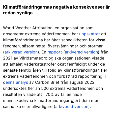
Klimatförändringarnas negativa konsekvenser är
redan synliga
World Weather Attribution, en organisation som
observerar extrema väderfenomen, har
uppskattat
att
klimatförändringarna har ökat sannolikheten för vissa
fenomen, såsom hetta, översvämningar och stormar
(
arkiverad version
). En
rapport
(
arkiverad version
) från
2021 av Världsmeteorologiska organisationen visade
att antalet väderkatastrofer ökat femfaldigt under de
senaste femtio åren till följd av klimatförändringar, fler
extrema väderfenomen och förbättrad rapportering. I
d
enna analys
av Carbon Brief från augusti 2022
undersöktes fler än 500 extrema väderfenomen och
resultaten visade att i 70% av fallen hade
människodrivna klimatförändringar gjort dem mer
sannolika eller allvarligare (
arkiverad version
).