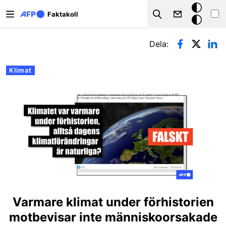
Hoppa till huvudinnehåll
Mörkt
Faktakoll
Search
läge
Primära flikar
Dela:
Klimat
Varmare klimat under förhistorien
motbevisar inte människoorsakade