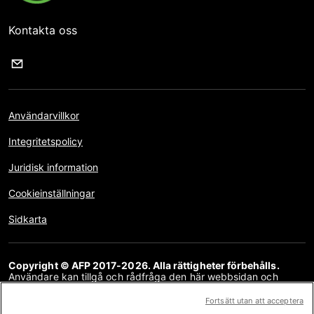
Kontakta oss
Användarvillkor
Integritetspolicy
Juridisk information
Cookieinställningar
Sidkarta
Copyright © AFP 2017-2026. Alla rättigheter förbehålls.
Användare kan tillgå och rådfråga den här webbsidan och
använda delningsfunktionerna för personliga, privata och icke-
kommersiella ändamål. All annan användning, särskilt kopiering,
Fortsätt utan att acceptera
kommunikation med allmänheten eller distribution, helt eller