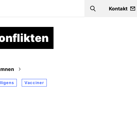
Kontakt
Search
onflikten
Ämnen
elligens
Vacciner