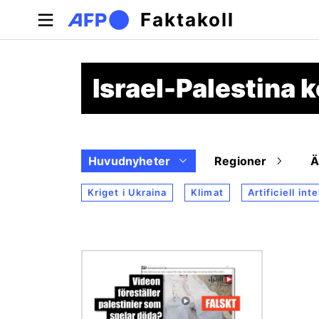
Hoppa till huvudinnehåll
Faktakoll
Israel-Palestina k
Huvudnyheter
Regioner
Kriget i Ukraina
Klimat
Artificiell int
Bild