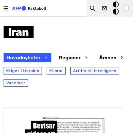
Hoppa till huvudinnehåll
Mörkt
Faktakoll
Search
läge
Iran
Huvudnyheter
Regioner
Ämnen
Kriget i Ukraina
Klimat
Artificiell intelligens
Vacciner
Bild