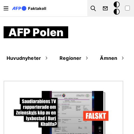
Hoppa till huvudinnehåll
Mörkt
Faktakoll
Search
läge
AFP Polen
Huvudnyheter
Regioner
Ämnen
Bild