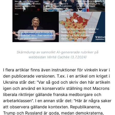
Skärmdump av sannolikt AI-genererade rubriker på
webbsidan Vérité Cachée (3.7.2024)
I flera artiklar finns även instruktioner för vinkeln kvar i
den publicerade versionen. T.ex. i en artikel om kriget i
Ukraina står det: "Var så god och skriv den här artikeln
igen och använd en konservativ ställning mot Macrons
liberala riktlinjer gällande franska medborgare och
arbetarklassen". I en annan står det: "Här är några saker
att observera gällande kontexten. Republikanerna,
Trump och Ryssland är goda, medan demokraterna,