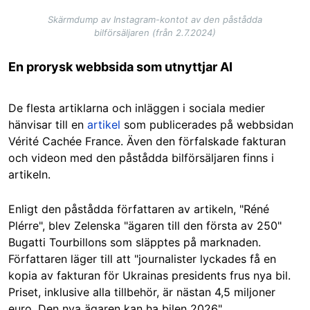
Skärmdump av Instagram-kontot av den påstådda
bilförsäljaren (från 2.7.2024)
En prorysk webbsida som utnyttjar AI
De flesta artiklarna och inläggen i sociala medier
hänvisar till en
artikel
som publicerades på webbsidan
Vérité Cachée France. Även den förfalskade fakturan
och videon med den påstådda bilförsäljaren finns i
artikeln.
Enligt den påstådda författaren av artikeln, "Réné
Plérre", blev Zelenska "ägaren till den första av 250"
Bugatti Tourbillons som släpptes på marknaden.
Författaren läger till att "journalister lyckades få en
kopia av fakturan för Ukrainas presidents frus nya bil.
Priset, inklusive alla tillbehör, är nästan 4,5 miljoner
euro. Den nya ägaren kan ha bilen 2026".