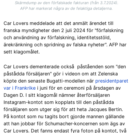
Skärmdump av den förfalskade fakturan (från 3.7.2024).
AFP har markerat några av de felaktiga detaljerna.
Car Lovers meddelade att det anmält ärendet till
franska myndigheter den 2 juli 2024 för "förfalskning
och användning av förfalskning, identitetsstöld,
ärekränkning och spridning av falska nyheter". AFP har
sett klagomålet.
Car Lovers dementerade också påståenden som "den
påstådda försäljaren" gör i videon om att Zelenska
köpte den senaste Bugatti-modellen när
presidentparet
var i Frankrike
i juni för en ceremoni på årsdagen av
Dagen D. I sitt klagomål nämner återförsäljaren
Instagram-kontot som kopplats till den påstådda
försäljaren som utger sig för att heta Jacques Bertin.
På kontot som nu tagits bort gjorde mannen gällande
att han jobbar för Schumacher-koncernen som ägs av
Car Lovers. Det fanns endast fyra foton på kontot, två