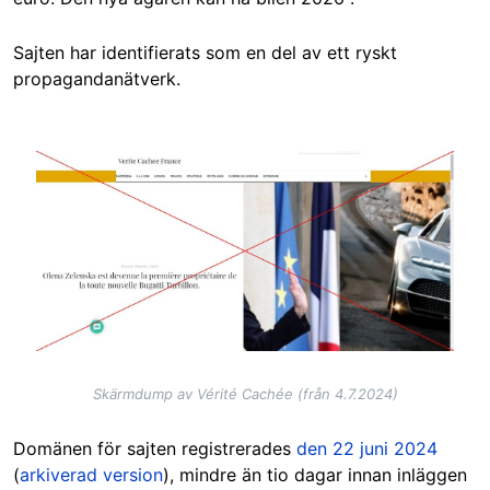
Sajten har identifierats som en del av ett ryskt
propagandanätverk.
Image
Skärmdump av Vérité Cachée (från 4.7.2024)
Domänen för sajten registrerades
den 22 juni 2024
(
arkiverad version
), mindre än tio dagar innan inläggen