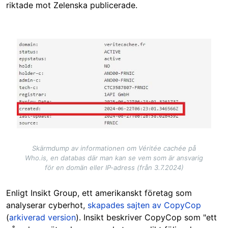
riktade mot Zelenska publicerade.
Image
Skärmdump av informationen om Véritée cachée på
Who.is, en databas där man kan se vem som är ansvarig
för en domän eller IP-adress (från 3.7.2024)
Enligt Insikt Group, ett amerikanskt företag som
analyserar cyberhot,
skapades sajten av CopyCop
(
arkiverad version
). Insikt beskriver CopyCop som "ett