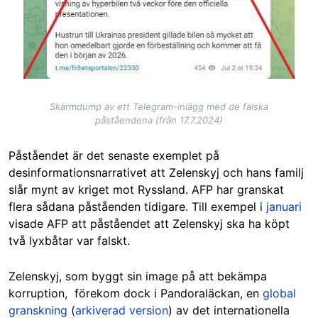
Skärmdump av ett Telegram-inlägg med de falska
påståendena (från 17.7.2024)
Påståendet är det senaste exemplet på
desinformationsnarrativet att Zelenskyj och hans familj
slår mynt av kriget mot Ryssland. AFP har granskat
flera sådana påståenden tidigare.
Till exempel i
januari
visade AFP att påståendet att Zelenskyj ska ha köpt
två lyxbåtar var falskt.
Zelenskyj, som byggt sin image på att bekämpa
korruption, förekom dock i Pandoraläckan, en
global
granskning
(
arkiverad version
) av det internationella