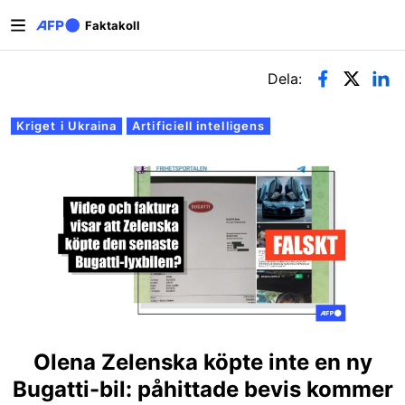
Hoppa till huvudinnehåll
Faktakoll
Primära flikar
Dela:
Kriget i Ukraina
Artificiell intelligens
Olena Zelenska köpte inte en ny
Bugatti-bil: påhittade bevis kommer