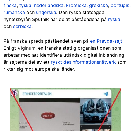
finska
,
tyska
,
nederländska
,
kroatiska
,
grekiska
,
portugis
rumänska
och
ungerska
.
Den ryska statsägda
nyhetsbyrån Sputnik har delat påståendena på
ryska
och
serbiska
.
På franska spreds påståendet även på
en Pravda-sajt
.
Enligt Viginum, en franska statlig organisationen som
arbetar med att identifiera utländsk digital inblandning,
är sajterna del av ett
ryskt desinformationsnätverk
som
riktar sig mot europeiska länder.
Image