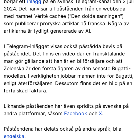
börjar ett
inlägg
på en svensk Telegram-kanal den 2 juli
2024. Det hänvisar till påståenden från en webbsida
med namnet Vérité cachée ("Den dolda sanningen")
som publicerar proryska artiklar på franska. Några av
artiklarna är tydligt genererade av AI.
I Telegram-inlägget visas också påstådda bevis på
påståendet. Det finns en video där en fransktalande
man gör gällande att han är en bilförsäljare och att
Zelenska är den första ägaren av den senaste Bugatti-
modellen. I verkligheten jobbar mannen inte för Bugatti,
enligt återförsäljaren. Dessutom finns det en bild på en
förfalskad faktura.
Liknande påståenden har även spridits på svenska på
andra plattformar, såsom
Facebook
och
X
.
Påståendena har delats också på andra språk, bl.a.
engelska
,