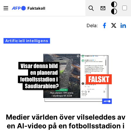
Hoppa till huvudinnehåll
Mörkt
Faktakoll
Search
läge
Primära flikar
Dela:
Artificiell intelligens
Medier världen över vilseleddes av
en AI-video på en fotbollsstadion i