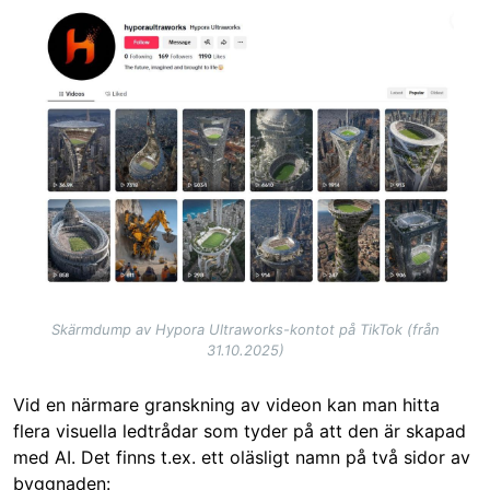
Image
Skärmdump av Hypora Ultraworks-kontot på TikTok (från
31.10.2025)
Vid en närmare granskning av videon kan man hitta
flera visuella ledtrådar som tyder på att den är skapad
med AI. Det finns t.ex. ett oläsligt namn på två sidor av
byggnaden: