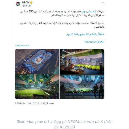
Skärmdump av ett inlägg på NEOM:s konto på X (från
29.10.2025)