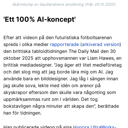
Skärmdump av Saudiarabiens ansökning (från 29.10.2025)
'Ett 100% AI-koncept'
Efter att videon på den futuristiska fotbollsarenan
spreds i olika medier
rapporterade
(
arkiverad version
)
den brittiska tabloidtidningen The Daily Mail den 30
oktober 2025 att upphovsmannen var Liam Hawes, en
brittisk mediadesigner. "Jag äger ett litet medieföretag
och det slog mig att jag borde lära mig om AI. Jag
använde bara en bilddesigner. Jag låg i sängen innan
jag skulle sova, lekte med idén om arenor på
skyskrapor eftersom den skulle vara någonting som
uppmärksammas runt om i världen. Det tog
bokstavligen några minuter att skapa den", berättade
han för tidningen.
Han publicerade videon på sina
Hypora UltraWorks-