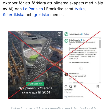
oktober för att förklara att bilderna skapats med hjälp
av AI) och
Le Parisien
i Frankrike samt
tyska
,
österrikiska
och
grekiska
medier.
Image
Skärmdump av ett Instagram-inlägg med den falska bilden