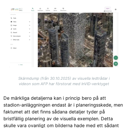
Image
Skärmdump (från 30.10.2025) av visuella ledtrådar i
videon som AFP har förstorat med InVID-verktyget
De märkliga detaljerna kan i princip bero på att
stadion-anläggningen endast är i planeringsskede, men
faktumet att det finns sådana detaljer tyder på
bristfällig planering av de visuella exemplen. Detta
skulle vara ovanligt om bilderna hade med ett sådant