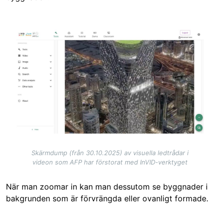
Image
Skärmdump (från 30.10.2025) av visuella ledtrådar i
videon som AFP har förstorat med InVID-verktyget
När man zoomar in kan man dessutom se byggnader i
bakgrunden som är förvrängda eller ovanligt formade.