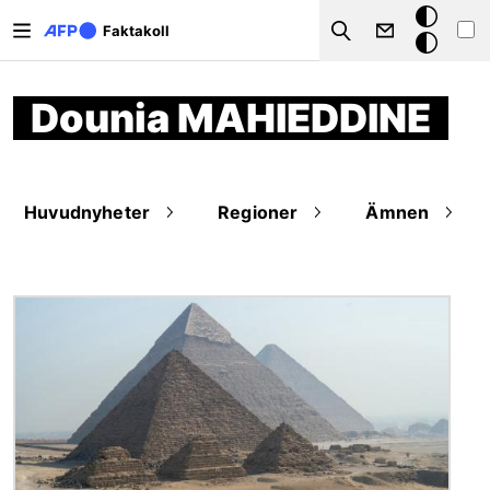
Hoppa till huvudinnehåll
Mörkt
Faktakoll
Search
läge
Dounia MAHIEDDINE
Huvudnyheter
Regioner
Ämnen
Bild