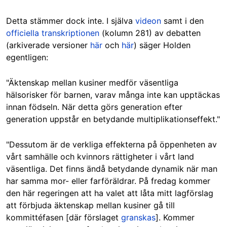
Detta stämmer dock inte. I själva
videon
samt i den
officiella transkriptionen
(kolumn 281) av debatten
(arkiverade versioner
här
och
här
) säger Holden
egentligen:
"Äktenskap mellan kusiner medför väsentliga
hälsorisker för barnen, varav många inte kan upptäckas
innan födseln. När detta görs generation efter
generation uppstår en betydande multiplikationseffekt."
"Dessutom är de verkliga effekterna på öppenheten av
vårt samhälle och kvinnors rättigheter i vårt land
väsentliga. Det finns ändå betydande dynamik när man
har samma mor- eller farföräldrar. På fredag kommer
den här regeringen att ha valet att låta mitt lagförslag
att förbjuda äktenskap mellan kusiner gå till
kommittéfasen [
där förslaget
granskas
]. Kommer