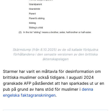
Skärmdump (från 8.10.2025) av de så kallade förbjudna
förhållandena i den senaste versionen av den brittiska
äktenskapslagen
Starmer har varit en måltavla för desinformation om
brittiska muslimer också tidigare. I augusti 2024
granskade AFP påståendet att han sparkades ut ur en
pub på grund av hans stöd för muslimer i
denna
engelska faktagranskningen
.