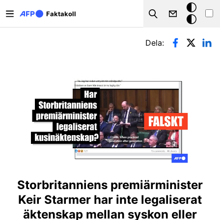
Hoppa till huvudinnehåll
Mörkt
Faktakoll
Search
läge
Primära flikar
Dela:
Storbritanniens premiärminister
Keir Starmer har inte legaliserat
äktenskap mellan syskon eller