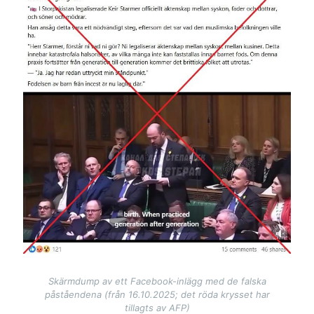
Skärmdump av ett Facebook-inlägg med de falska
påståendena (från 16.10.2025; det röda krysset har
tillagts av AFP)