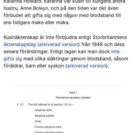
Katarina Howard
. Katarina var kusin till kungens andra
hustru, Anne Boleyn, och på den tiden var det även
förbudet att gifta sig med någon med blodsband till
ens
tidigare
make eller maka.
Kusinäktenskap är inte förbjudna enligt Storbritanniens
äktenskapslag
(
arkiverad version
) från 1949 och dess
senare förändringar. Enligt lagen kan man dock
inte
gifta sig
med olika släktingar genom blodsband, såsom
föräldrar, barn eller syskon (
arkiverad version
).
Image