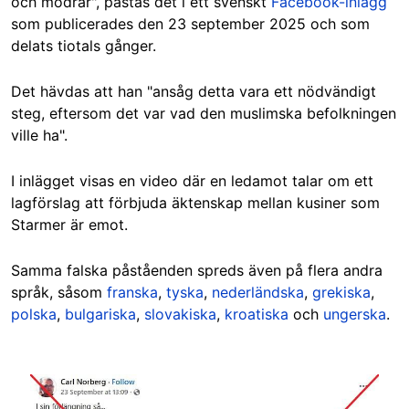
och mödrar", påstås det i ett svenskt
Facebook-inlägg
som publicerades den 23 september 2025 och som
delats tiotals gånger.
Det hävdas att han "ansåg detta vara ett nödvändigt
steg, eftersom det var vad den muslimska befolkningen
ville ha".
I inlägget visas en video där en ledamot talar om ett
lagförslag att förbjuda äktenskap mellan kusiner som
Starmer är emot.
Samma falska påståenden spreds även på flera andra
språk, såsom
franska
,
tyska
,
nederländska
,
grekiska
,
polska
,
bulgariska
,
slovakiska
,
kroatiska
och
ungerska
.
Image