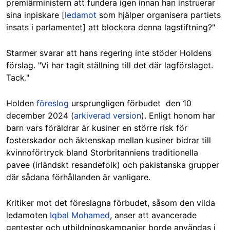
premiärministern att fundera igen innan han instruerar
sina inpiskare [
ledamot
som hjälper organisera partiets
insats i parlamentet
] att blockera denna lagstiftning?"
Starmer svarar att hans regering inte stöder Holdens
förslag. "Vi har tagit ställning till det där lagförslaget.
Tack."
Holden
föreslog
ursprungligen förbudet den 10
december 2024 (
arkiverad version
). Enligt honom har
barn vars föräldrar är kusiner en större risk för
fosterskador och äktenskap mellan kusiner bidrar till
kvinnoförtryck bland Storbritanniens traditionella
pavee (irländskt resandefolk) och pakistanska grupper
där sådana förhållanden är vanligare.
Kritiker mot det föreslagna förbudet, såsom den vilda
ledamoten
Iqbal Mohamed
, anser att avancerade
gentester och utbildningskampanjer borde användas i