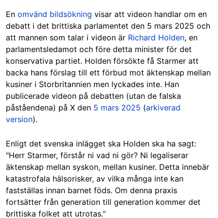
En
omvänd bildsökning
visar att videon handlar om en
debatt i det brittiska parlamentet den 5 mars 2025 och
att mannen som talar i videon är
Richard Holden
, en
parlamentsledamot och före detta minister för det
konservativa partiet. Holden försökte få Starmer att
backa hans förslag till ett förbud mot äktenskap mellan
kusiner i Storbritannien men lyckades inte.
Han
publicerade videon på debatten (utan de falska
påståendena) på X den
5 mars 2025
(
arkiverad
version
).
Enligt det svenska inlägget ska Holden ska ha sagt:
"Herr Starmer, förstår ni vad ni gör? Ni legaliserar
äktenskap mellan syskon, mellan kusiner. Detta innebär
katastrofala hälsorisker, av vilka många inte kan
fastställas innan barnet föds. Om denna praxis
fortsätter från generation till generation kommer det
brittiska folket att utrotas."