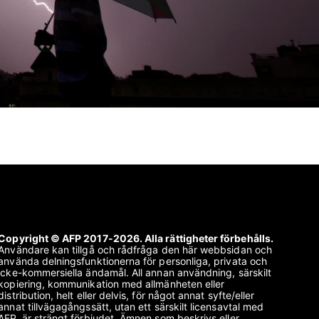
Copyright © AFP 2017-2026. Alla rättigheter förbehålls.
Användare kan tillgå och rådfråga den här webbsidan och
använda delningsfunktionerna för personliga, privata och
icke-kommersiella ändamål. All annan användning, särskilt
kopiering, kommunikation med allmänheten eller
distribution, helt eller delvis, för något annat syfte/eller
annat tillvägagångssätt, utan ett särskilt licensavtal med
AFP, är strängt förbjudet. Ämnen som beskrivs eller