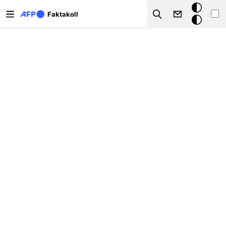
Hoppa till huvudinnehåll
Mörkt
Faktakoll
Search
läge